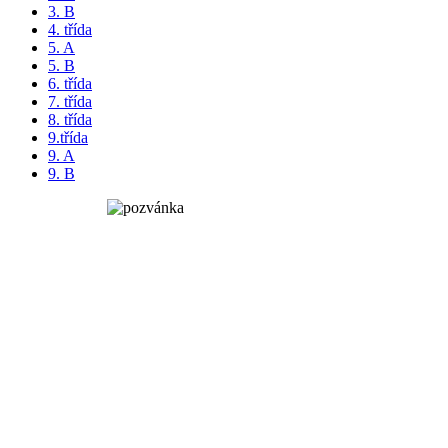
3. B
4. třída
5. A
5. B
6. třída
7. třída
8. třída
9.třída
9. A
9. B