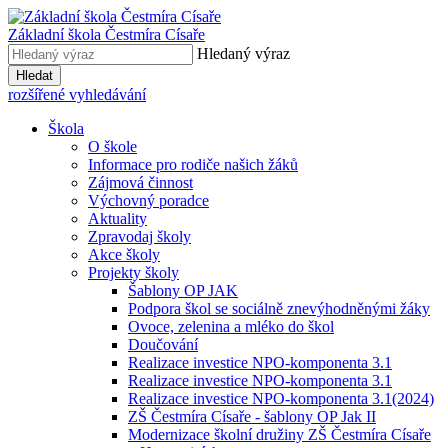
Základní škola
Čestmíra Císaře
Hledaný výraz
Hledat
rozšířené vyhledávání
Škola
O škole
Informace pro rodiče našich žáků
Zájmová činnost
Výchovný poradce
Aktuality
Zpravodaj školy
Akce školy
Projekty školy
Šablony OP JAK
Podpora škol se sociálně znevýhodněnými žáky
Ovoce, zelenina a mléko do škol
Doučování
Realizace investice NPO-komponenta 3.1
Realizace investice NPO-komponenta 3.1
Realizace investice NPO-komponenta 3.1(2024)
ZŠ Čestmíra Císaře - šablony OP Jak II
Modernizace školní družiny ZŠ Čestmíra Císaře