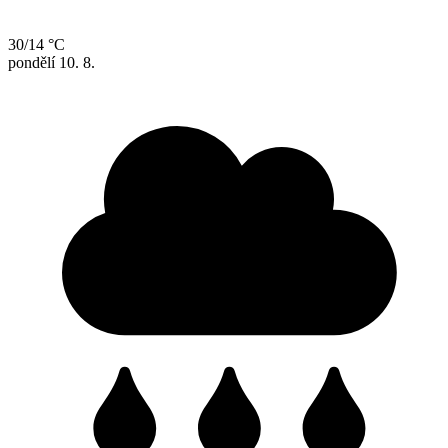
30/14 °C
pondělí
10. 8.