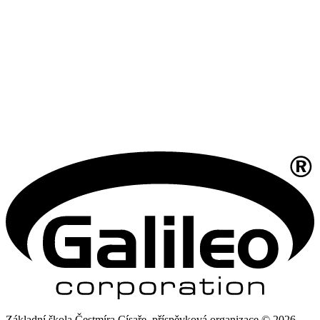
Základní škola Čestmíra Císaře, příspěvková organizace © 2026