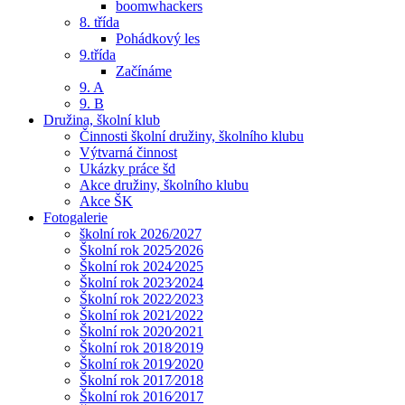
boomwhackers
8. třída
Pohádkový les
9.třída
Začínáme
9. A
9. B
Družina, školní klub
Činnosti školní družiny, školního klubu
Výtvarná činnost
Ukázky práce šd
Akce družiny, školního klubu
Akce ŠK
Fotogalerie
školní rok 2026/2027
Školní rok 2025⁄2026
Školní rok 2024⁄2025
Školní rok 2023⁄2024
Školní rok 2022⁄2023
Školní rok 2021⁄2022
Školní rok 2020⁄2021
Školní rok 2018⁄2019
Školní rok 2019⁄2020
Školní rok 2017⁄2018
Školní rok 2016⁄2017