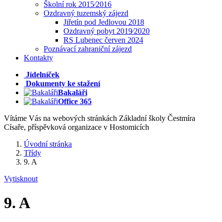
Školní rok 2015⁄2016
Ozdravný tuzemský zájezd
Jiřetín pod Jedlovou 2018
Ozdravný pobyt 2019⁄2020
RS Lubenec červen 2024
Poznávací zahraniční zájezd
Kontakty
Jídelníček
Dokumenty ke stažení
Bakaláři
Office 365
Vítáme Vás na webových stránkách Základní školy Čestmíra
Císaře, příspěvková organizace v Hostomicích
Úvodní stránka
Třídy
9. A
Vytisknout
9. A