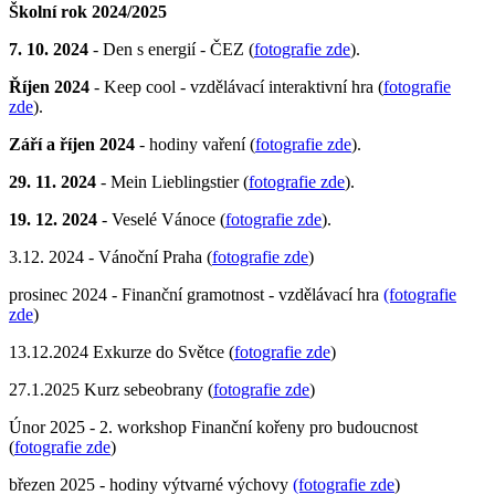
Školní rok 2024/2025
7. 10. 2024
- Den s energií - ČEZ (
fotografie zde
).
Říjen 2024
- Keep cool - vzdělávací interaktivní hra (
fotografie
zde
).
Září a říjen 2024
- hodiny vaření (
fotografie zde
).
29. 11. 2024
- Mein Lieblingstier (
fotografie zde
).
19. 12. 2024
- Veselé Vánoce (
fotografie zde
).
3.12. 2024 - Vánoční Praha (
fotografie zde
)
prosinec 2024 - Finanční gramotnost - vzdělávací hra
(fotografie
zde
)
13.12.2024 Exkurze do Světce (
fotografie zde
)
27.1.2025 Kurz sebeobrany (
fotografie zde
)
Únor 2025 - 2. workshop Finanční kořeny pro budoucnost
(
fotografie zde
)
březen 2025 - hodiny výtvarné výchovy
(fotografie zde
)