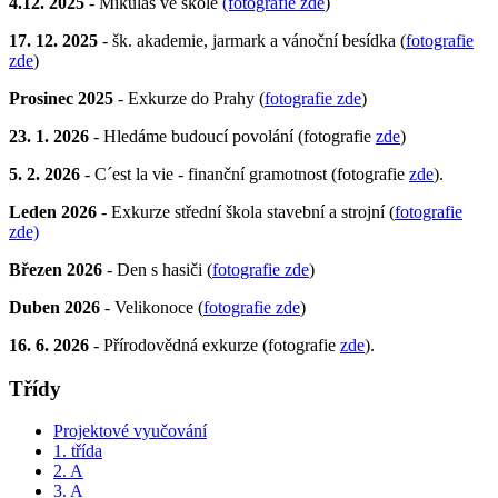
4.12. 2025
- Mikuláš ve škole
(fotografie zde
)
17. 12. 2025
- šk. akademie, jarmark a vánoční besídka (
fotografie
zde
)
Prosinec 2025
- Exkurze do Prahy (
fotografie zde
)
23. 1. 2026
- Hledáme budoucí povolání (fotografie
zde
)
5. 2. 2026
- C´est la vie - finanční gramotnost (fotografie
zde
).
Leden 2026
- Exkurze střední škola stavební a strojní (
fotografie
zde)
Březen 2026
- Den s hasiči (
fotografie zde
)
Duben 2026
- Velikonoce (
fotografie zde
)
16. 6. 2026
- Přírodovědná exkurze (fotografie
zde
).
Třídy
Projektové vyučování
1. třída
2. A
3. A