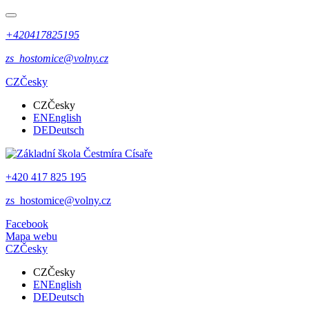
+420417825195
zs_hostomice@volny.cz
CZ
Česky
CZ
Česky
EN
English
DE
Deutsch
+420 417 825 195
zs_hostomice@volny.cz
Facebook
Mapa webu
CZ
Česky
CZ
Česky
EN
English
DE
Deutsch