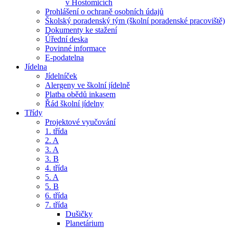
v Hostomicích
Prohlášení o ochraně osobních údajů
Školský poradenský tým (školní poradenské pracoviště)
Dokumenty ke stažení
Úřední deska
Povinné informace
E-podatelna
Jídelna
Jídelníček
Alergeny ve školní jídelně
Platba obědů inkasem
Řád školní jídelny
Třídy
Projektové vyučování
1. třída
2. A
3. A
3. B
4. třída
5. A
5. B
6. třída
7. třída
Dušičky
Planetárium