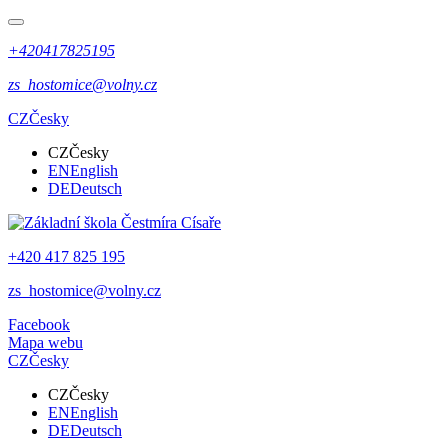
+420417825195
zs_hostomice@volny.cz
CZ
Česky
CZ
Česky
EN
English
DE
Deutsch
+420 417 825 195
zs_hostomice@volny.cz
Facebook
Mapa webu
CZ
Česky
CZ
Česky
EN
English
DE
Deutsch