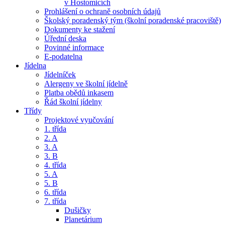
v Hostomicích
Prohlášení o ochraně osobních údajů
Školský poradenský tým (školní poradenské pracoviště)
Dokumenty ke stažení
Úřední deska
Povinné informace
E-podatelna
Jídelna
Jídelníček
Alergeny ve školní jídelně
Platba obědů inkasem
Řád školní jídelny
Třídy
Projektové vyučování
1. třída
2. A
3. A
3. B
4. třída
5. A
5. B
6. třída
7. třída
Dušičky
Planetárium