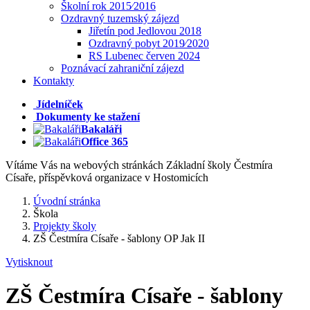
Školní rok 2015⁄2016
Ozdravný tuzemský zájezd
Jiřetín pod Jedlovou 2018
Ozdravný pobyt 2019⁄2020
RS Lubenec červen 2024
Poznávací zahraniční zájezd
Kontakty
Jídelníček
Dokumenty ke stažení
Bakaláři
Office 365
Vítáme Vás na webových stránkách Základní školy Čestmíra
Císaře, příspěvková organizace v Hostomicích
Úvodní stránka
Škola
Projekty školy
ZŠ Čestmíra Císaře - šablony OP Jak II
Vytisknout
ZŠ Čestmíra Císaře - šablony