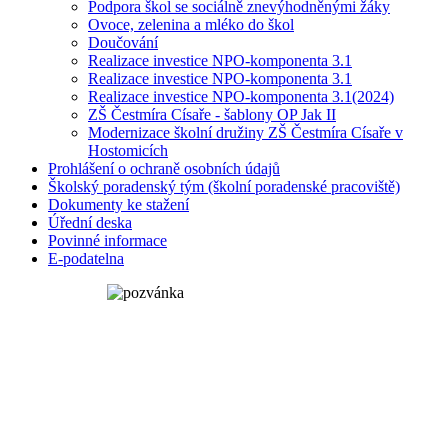
Podpora škol se sociálně znevýhodněnými žáky
Ovoce, zelenina a mléko do škol
Doučování
Realizace investice NPO-komponenta 3.1
Realizace investice NPO-komponenta 3.1
Realizace investice NPO-komponenta 3.1(2024)
ZŠ Čestmíra Císaře - šablony OP Jak II
Modernizace školní družiny ZŠ Čestmíra Císaře v
Hostomicích
Prohlášení o ochraně osobních údajů
Školský poradenský tým (školní poradenské pracoviště)
Dokumenty ke stažení
Úřední deska
Povinné informace
E-podatelna