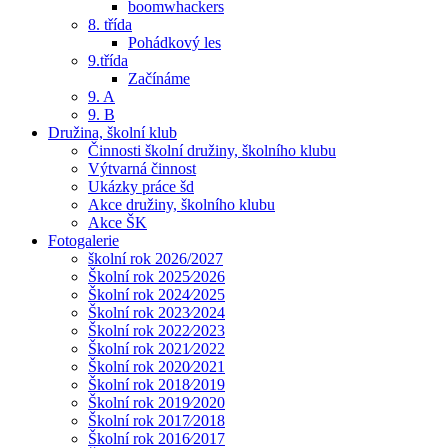
boomwhackers
8. třída
Pohádkový les
9.třída
Začínáme
9. A
9. B
Družina, školní klub
Činnosti školní družiny, školního klubu
Výtvarná činnost
Ukázky práce šd
Akce družiny, školního klubu
Akce ŠK
Fotogalerie
školní rok 2026/2027
Školní rok 2025⁄2026
Školní rok 2024⁄2025
Školní rok 2023⁄2024
Školní rok 2022⁄2023
Školní rok 2021⁄2022
Školní rok 2020⁄2021
Školní rok 2018⁄2019
Školní rok 2019⁄2020
Školní rok 2017⁄2018
Školní rok 2016⁄2017