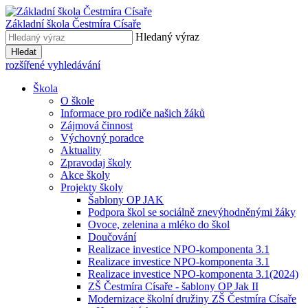
Základní škola
Čestmíra Císaře
Hledaný výraz
Hledat
rozšířené vyhledávání
Škola
O škole
Informace pro rodiče našich žáků
Zájmová činnost
Výchovný poradce
Aktuality
Zpravodaj školy
Akce školy
Projekty školy
Šablony OP JAK
Podpora škol se sociálně znevýhodněnými žáky
Ovoce, zelenina a mléko do škol
Doučování
Realizace investice NPO-komponenta 3.1
Realizace investice NPO-komponenta 3.1
Realizace investice NPO-komponenta 3.1(2024)
ZŠ Čestmíra Císaře - šablony OP Jak II
Modernizace školní družiny ZŠ Čestmíra Císaře