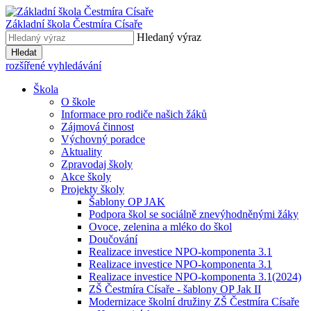
Základní škola
Čestmíra Císaře
Hledaný výraz
Hledat
rozšířené vyhledávání
Škola
O škole
Informace pro rodiče našich žáků
Zájmová činnost
Výchovný poradce
Aktuality
Zpravodaj školy
Akce školy
Projekty školy
Šablony OP JAK
Podpora škol se sociálně znevýhodněnými žáky
Ovoce, zelenina a mléko do škol
Doučování
Realizace investice NPO-komponenta 3.1
Realizace investice NPO-komponenta 3.1
Realizace investice NPO-komponenta 3.1(2024)
ZŠ Čestmíra Císaře - šablony OP Jak II
Modernizace školní družiny ZŠ Čestmíra Císaře