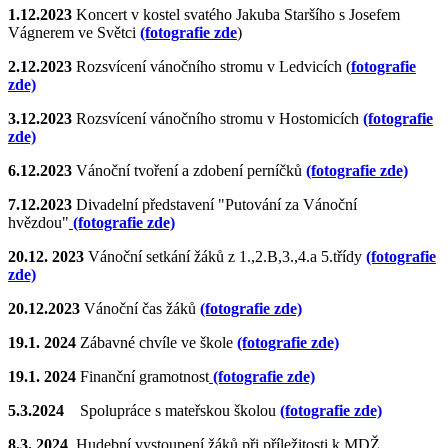
1.12.2023
Koncert v kostel svatého Jakuba Staršího s Josefem
Vágnerem ve Světci
(fotografie zde
)
2.12.2023
Rozsvícení vánočního stromu v Ledvicích (
fotografie
zde)
3.12.2023
Rozsvícení vánočního stromu v Hostomicích
(fotografie
zde)
6.12.2023
Vánoční tvoření a zdobení perníčků
(fotografie zde)
7.12.2023
Divadelní představení "Putování za Vánoční
hvězdou"
(fotografie zde)
20.12. 2023
Vánoční setkání žáků z 1.,2.B,3.,4.a 5.třídy
(fotografie
zde)
20.12.2023
Vánoční čas žáků
(fotografie zde)
19.1. 2024
Zábavné chvíle ve škole
(fotografie zde)
19.1. 2024
Finanční gramotnost
(fotografie zde)
5.3.2024
Spolupráce s mateřskou školou
(fotografie zde)
8.3. 2024
Hudební vystoupení žáků při příležitosti k MDŽ