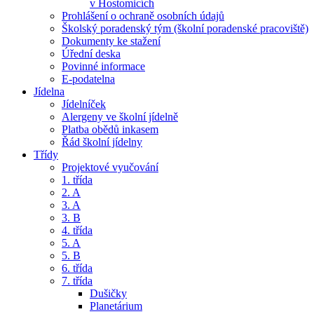
v Hostomicích
Prohlášení o ochraně osobních údajů
Školský poradenský tým (školní poradenské pracoviště)
Dokumenty ke stažení
Úřední deska
Povinné informace
E-podatelna
Jídelna
Jídelníček
Alergeny ve školní jídelně
Platba obědů inkasem
Řád školní jídelny
Třídy
Projektové vyučování
1. třída
2. A
3. A
3. B
4. třída
5. A
5. B
6. třída
7. třída
Dušičky
Planetárium