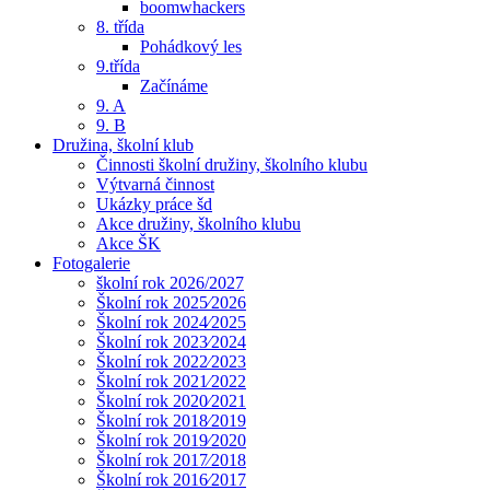
boomwhackers
8. třída
Pohádkový les
9.třída
Začínáme
9. A
9. B
Družina, školní klub
Činnosti školní družiny, školního klubu
Výtvarná činnost
Ukázky práce šd
Akce družiny, školního klubu
Akce ŠK
Fotogalerie
školní rok 2026/2027
Školní rok 2025⁄2026
Školní rok 2024⁄2025
Školní rok 2023⁄2024
Školní rok 2022⁄2023
Školní rok 2021⁄2022
Školní rok 2020⁄2021
Školní rok 2018⁄2019
Školní rok 2019⁄2020
Školní rok 2017⁄2018
Školní rok 2016⁄2017