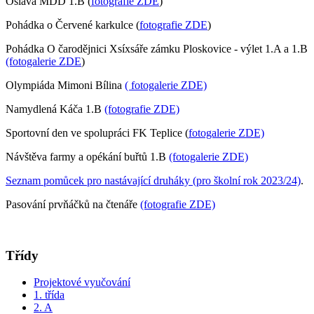
Oslava MDD 1.B (
fotografie ZDE
)
Pohádka o Červené karkulce (
fotografie ZDE
)
Pohádka O čarodějnici Xsíxsáře zámku Ploskovice - výlet 1.A a 1.B
(fotogalerie ZDE
)
Olympiáda Mimoni Bílina
( fotogalerie ZDE)
Namydlená Káča 1.B
(fotografie ZDE)
Sportovní den ve spolupráci FK Teplice (
fotogalerie ZDE)
Návštěva farmy a opékání buřtů 1.B
(fotogalerie ZDE)
Seznam pomůcek pro nastávající druháky (pro školní rok 2023/24)
.
Pasování prvňáčků na čtenáře
(fotografie ZDE)
Třídy
Projektové vyučování
1. třída
2. A