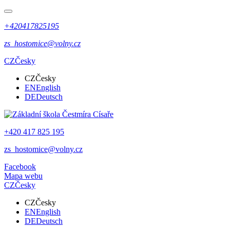
+420417825195
zs_hostomice@volny.cz
CZ
Česky
CZ
Česky
EN
English
DE
Deutsch
+420 417 825 195
zs_hostomice@volny.cz
Facebook
Mapa webu
CZ
Česky
CZ
Česky
EN
English
DE
Deutsch