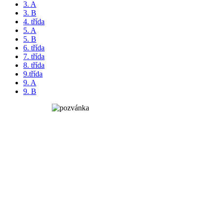
3. A
3. B
4. třída
5. A
5. B
6. třída
7. třída
8. třída
9.třída
9. A
9. B