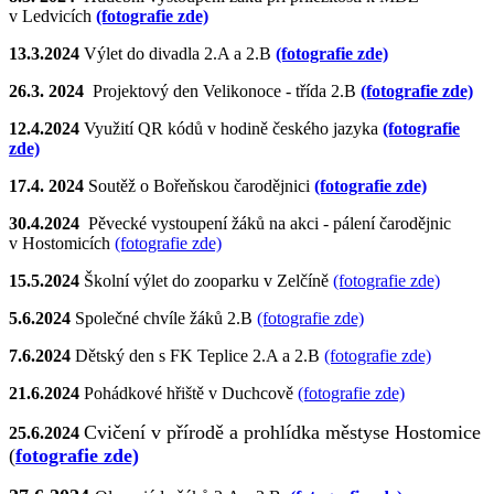
v Ledvicích
(fotografie zde)
13.3.2024
Výlet do divadla 2.A a 2.B
(fotografie zde)
26.3. 2024
Projektový den Velikonoce - třída 2.B
(fotografie zde)
12.4.2024
Využití QR kódů v hodině českého jazyka
(fotografie
zde)
17.4. 2024
Soutěž o Bořeňskou čarodějnici
(fotografie zde)
30.4.2024
Pěvecké vystoupení žáků na akci - pálení čarodějnic
v Hostomicích
(fotografie zde)
15.5.2024
Školní výlet do zooparku v Zelčíně
(fotografie zde)
5.6.2024
Společné chvíle žáků 2.B
(fotografie zde)
7.6.2024
Dětský den s FK Teplice 2.A a 2.B
(fotografie zde)
21.6.2024
Pohádkové hřiště v Duchcově
(fotografie zde)
Cvičení v přírodě a prohlídka městyse Hostomice
25.6.2024
(
fotografie zde)