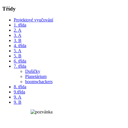
Třídy
Projektové vyučování
1. třída
2. A
3. A
3. B
4. třída
5. A
5. B
6. třída
7. třída
Dušičky
Planetárium
boomwhackers
8. třída
9.třída
9. A
9. B