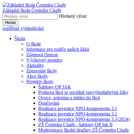
Základní škola
Čestmíra Císaře
Hledaný výraz
Hledat
rozšířené vyhledávání
Škola
O škole
Informace pro rodiče našich žáků
Zájmová činnost
Výchovný poradce
Aktuality
Zpravodaj školy
Akce školy
Projekty školy
Šablony OP JAK
Podpora škol se sociálně znevýhodněnými žáky
Ovoce, zelenina a mléko do škol
Doučování
Realizace investice NPO-komponenta 3.1
Realizace investice NPO-komponenta 3.1
Realizace investice NPO-komponenta 3.1(2024)
ZŠ Čestmíra Císaře - šablony OP Jak II
Modernizace školní družiny ZŠ Čestmíra Císaře