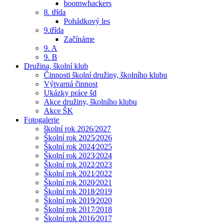
boomwhackers
8. třída
Pohádkový les
9.třída
Začínáme
9. A
9. B
Družina, školní klub
Činnosti školní družiny, školního klubu
Výtvarná činnost
Ukázky práce šd
Akce družiny, školního klubu
Akce ŠK
Fotogalerie
školní rok 2026/2027
Školní rok 2025⁄2026
Školní rok 2024⁄2025
Školní rok 2023⁄2024
Školní rok 2022⁄2023
Školní rok 2021⁄2022
Školní rok 2020⁄2021
Školní rok 2018⁄2019
Školní rok 2019⁄2020
Školní rok 2017⁄2018
Školní rok 2016⁄2017