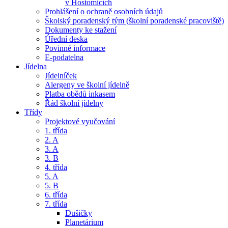
v Hostomicích
Prohlášení o ochraně osobních údajů
Školský poradenský tým (školní poradenské pracoviště)
Dokumenty ke stažení
Úřední deska
Povinné informace
E-podatelna
Jídelna
Jídelníček
Alergeny ve školní jídelně
Platba obědů inkasem
Řád školní jídelny
Třídy
Projektové vyučování
1. třída
2. A
3. A
3. B
4. třída
5. A
5. B
6. třída
7. třída
Dušičky
Planetárium