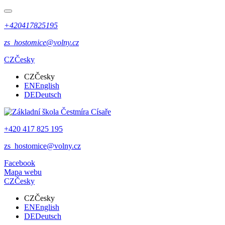
+420417825195
zs_hostomice@volny.cz
CZ
Česky
CZ
Česky
EN
English
DE
Deutsch
+420 417 825 195
zs_hostomice@volny.cz
Facebook
Mapa webu
CZ
Česky
CZ
Česky
EN
English
DE
Deutsch