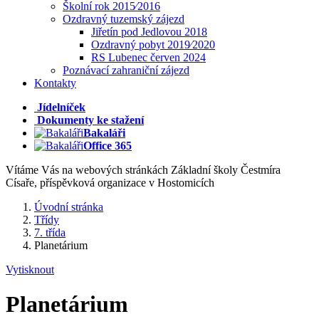
Školní rok 2015⁄2016
Ozdravný tuzemský zájezd
Jiřetín pod Jedlovou 2018
Ozdravný pobyt 2019⁄2020
RS Lubenec červen 2024
Poznávací zahraniční zájezd
Kontakty
Jídelníček
Dokumenty ke stažení
Bakaláři
Office 365
Vítáme Vás na webových stránkách Základní školy Čestmíra
Císaře, příspěvková organizace v Hostomicích
Úvodní stránka
Třídy
7. třída
Planetárium
Vytisknout
Planetárium