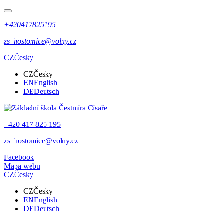
+420417825195
zs_hostomice@volny.cz
CZ
Česky
CZ
Česky
EN
English
DE
Deutsch
+420 417 825 195
zs_hostomice@volny.cz
Facebook
Mapa webu
CZ
Česky
CZ
Česky
EN
English
DE
Deutsch