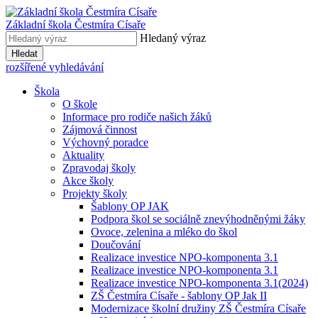
Základní škola
Čestmíra Císaře
Hledaný výraz
Hledat
rozšířené vyhledávání
Škola
O škole
Informace pro rodiče našich žáků
Zájmová činnost
Výchovný poradce
Aktuality
Zpravodaj školy
Akce školy
Projekty školy
Šablony OP JAK
Podpora škol se sociálně znevýhodněnými žáky
Ovoce, zelenina a mléko do škol
Doučování
Realizace investice NPO-komponenta 3.1
Realizace investice NPO-komponenta 3.1
Realizace investice NPO-komponenta 3.1(2024)
ZŠ Čestmíra Císaře - šablony OP Jak II
Modernizace školní družiny ZŠ Čestmíra Císaře