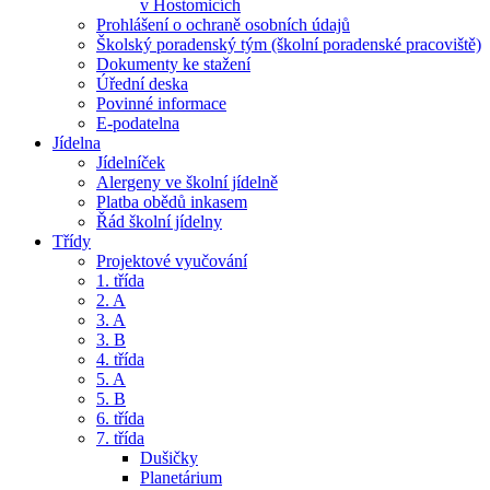
v Hostomicích
Prohlášení o ochraně osobních údajů
Školský poradenský tým (školní poradenské pracoviště)
Dokumenty ke stažení
Úřední deska
Povinné informace
E-podatelna
Jídelna
Jídelníček
Alergeny ve školní jídelně
Platba obědů inkasem
Řád školní jídelny
Třídy
Projektové vyučování
1. třída
2. A
3. A
3. B
4. třída
5. A
5. B
6. třída
7. třída
Dušičky
Planetárium