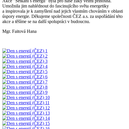
Akce "Setkání s energií" byla pro naše žáky velmi přínosná.
Umožnila jim nahlédnout do fascinujícího světa energetiky
a inspirovala je k zamyšlení nad jejich vlastním chováním v oblasti
úspory energie. Děkujeme společnosti ČEZ a.s. za uspořádání této
akce a těšíme se na další spolupráci v budoucnu.
Mgr. Faitová Hana