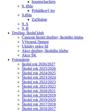
boomwhackers
8. třída
Pohádkový les
9.třída
Začínáme
9. A
9. B
Družina, školní klub
Činnosti školní družiny, školního klubu
Výtvarná činnost
Ukázky práce šd
Akce družiny, školního klubu
Akce ŠK
Fotogalerie
školní rok 2026/2027
Školní rok 2025⁄2026
Školní rok 2024⁄2025
Školní rok 2023⁄2024
Školní rok 2022⁄2023
Školní rok 2021⁄2022
Školní rok 2020⁄2021
Školní rok 2018⁄2019
Školní rok 2019⁄2020
Školní rok 2017⁄2018
Školní rok 2016⁄2017