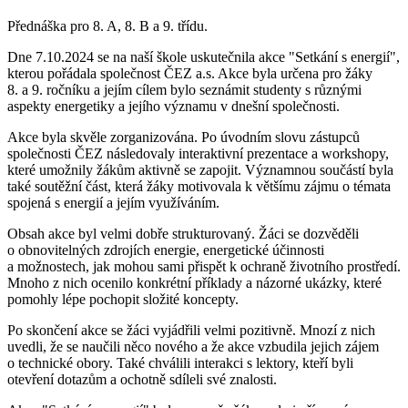
Přednáška pro 8. A, 8. B a 9. třídu.
Dne 7.10.2024 se na naší škole uskutečnila akce "Setkání s energií",
kterou pořádala společnost ČEZ a.s. Akce byla určena pro žáky
8. a 9. ročníku a jejím cílem bylo seznámit studenty s různými
aspekty energetiky a jejího významu v dnešní společnosti.
Akce byla skvěle zorganizována. Po úvodním slovu zástupců
společnosti ČEZ následovaly interaktivní prezentace a workshopy,
které umožnily žákům aktivně se zapojit. Významnou součástí byla
také soutěžní část, která žáky motivovala k většímu zájmu o témata
spojená s energií a jejím využíváním.
Obsah akce byl velmi dobře strukturovaný. Žáci se dozvěděli
o obnovitelných zdrojích energie, energetické účinnosti
a možnostech, jak mohou sami přispět k ochraně životního prostředí.
Mnoho z nich ocenilo konkrétní příklady a názorné ukázky, které
pomohly lépe pochopit složité koncepty.
Po skončení akce se žáci vyjádřili velmi pozitivně. Mnozí z nich
uvedli, že se naučili něco nového a že akce vzbudila jejich zájem
o technické obory. Také chválili interakci s lektory, kteří byli
otevření dotazům a ochotně sdíleli své znalosti.