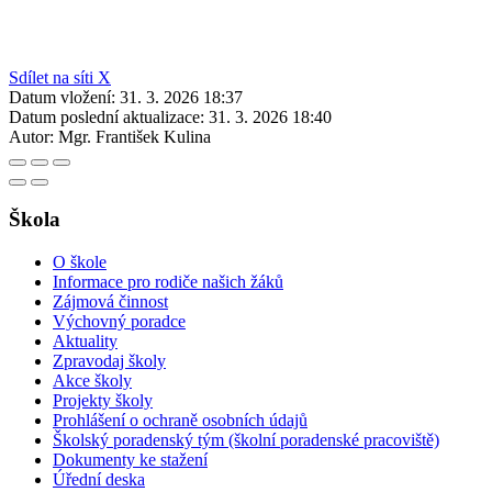
Sdílet na síti X
Datum vložení:
31. 3. 2026 18:37
Datum poslední aktualizace:
31. 3. 2026 18:40
Autor:
Mgr. František Kulina
Škola
O škole
Informace pro rodiče našich žáků
Zájmová činnost
Výchovný poradce
Aktuality
Zpravodaj školy
Akce školy
Projekty školy
Prohlášení o ochraně osobních údajů
Školský poradenský tým (školní poradenské pracoviště)
Dokumenty ke stažení
Úřední deska