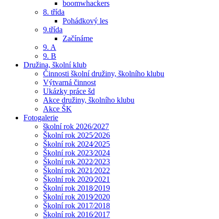
boomwhackers
8. třída
Pohádkový les
9.třída
Začínáme
9. A
9. B
Družina, školní klub
Činnosti školní družiny, školního klubu
Výtvarná činnost
Ukázky práce šd
Akce družiny, školního klubu
Akce ŠK
Fotogalerie
školní rok 2026/2027
Školní rok 2025⁄2026
Školní rok 2024⁄2025
Školní rok 2023⁄2024
Školní rok 2022⁄2023
Školní rok 2021⁄2022
Školní rok 2020⁄2021
Školní rok 2018⁄2019
Školní rok 2019⁄2020
Školní rok 2017⁄2018
Školní rok 2016⁄2017