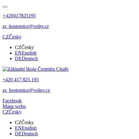
+420417825195
zs_hostomice@volny.cz
CZ
Česky
CZ
Česky
EN
English
DE
Deutsch
+420 417 825 195
zs_hostomice@volny.cz
Facebook
Mapa webu
CZ
Česky
CZ
Česky
EN
English
DE
Deutsch