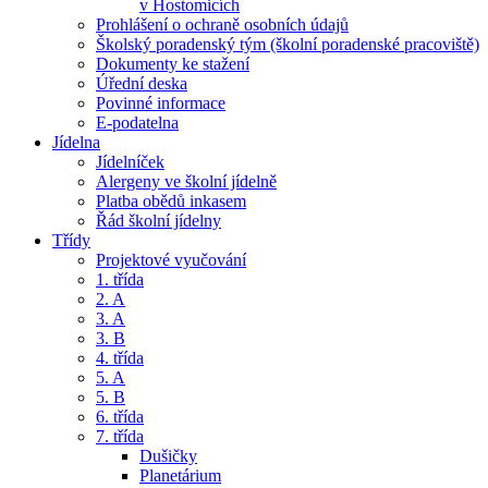
v Hostomicích
Prohlášení o ochraně osobních údajů
Školský poradenský tým (školní poradenské pracoviště)
Dokumenty ke stažení
Úřední deska
Povinné informace
E-podatelna
Jídelna
Jídelníček
Alergeny ve školní jídelně
Platba obědů inkasem
Řád školní jídelny
Třídy
Projektové vyučování
1. třída
2. A
3. A
3. B
4. třída
5. A
5. B
6. třída
7. třída
Dušičky
Planetárium