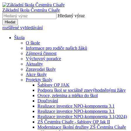
Základní škola
Čestmíra Císaře
Hledaný výraz
Hledat
rozšířené vyhledávání
Škola
O škole
Informace pro rodiče našich žáků
Zájmová činnost
Výchovný poradce
Aktuality
Zpravodaj školy
Akce školy
Projekty školy
Šablony OP JAK
Podpora škol se sociálně znevýhodněnými žáky
Ovoce, zelenina a mléko do škol
Doučování
Realizace investice NPO-komponenta 3.1
Realizace investice NPO-komponenta 3.1
Realizace investice NPO-komponenta 3.1(2024)
ZŠ Čestmíra Císaře - šablony OP Jak II
Modernizace školní družiny ZŠ Čestmíra Císaře