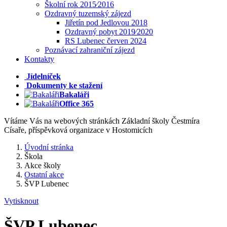
Školní rok 2015⁄2016
Ozdravný tuzemský zájezd
Jiřetín pod Jedlovou 2018
Ozdravný pobyt 2019⁄2020
RS Lubenec červen 2024
Poznávací zahraniční zájezd
Kontakty
Jídelníček
Dokumenty ke stažení
Bakaláři
Office 365
Vítáme Vás na webových stránkách Základní školy Čestmíra
Císaře, příspěvková organizace v Hostomicích
Úvodní stránka
Škola
Akce školy
Ostatní akce
ŠVP Lubenec
Vytisknout
ŠVP Lubenec