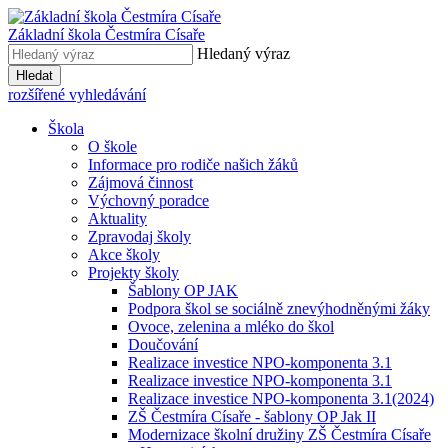
Základní škola
Čestmíra Císaře
Hledaný výraz
Hledat
rozšířené vyhledávání
Škola
O škole
Informace pro rodiče našich žáků
Zájmová činnost
Výchovný poradce
Aktuality
Zpravodaj školy
Akce školy
Projekty školy
Šablony OP JAK
Podpora škol se sociálně znevýhodněnými žáky
Ovoce, zelenina a mléko do škol
Doučování
Realizace investice NPO-komponenta 3.1
Realizace investice NPO-komponenta 3.1
Realizace investice NPO-komponenta 3.1(2024)
ZŠ Čestmíra Císaře - šablony OP Jak II
Modernizace školní družiny ZŠ Čestmíra Císaře