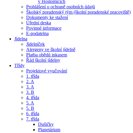
v Hostomicích
Prohlášení o ochraně osobních údajů
Školský poradenský tým (školní poradenské pracoviště)
Dokumenty ke stažení
Úřední deska
Povinné informace
E-podatelna
Jídelna
Jídelníček
Alergeny ve školní jídelně
Platba obědů inkasem
Řád školní jídelny
Třídy
Projektové vyučování
1. třída
2. A
3. A
3. B
4. třída
5. A
5. B
6. třída
7. třída
Dušičky
Planetárium