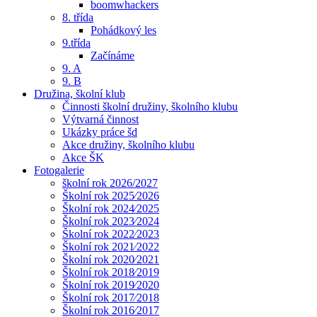
boomwhackers
8. třída
Pohádkový les
9.třída
Začínáme
9. A
9. B
Družina, školní klub
Činnosti školní družiny, školního klubu
Výtvarná činnost
Ukázky práce šd
Akce družiny, školního klubu
Akce ŠK
Fotogalerie
školní rok 2026/2027
Školní rok 2025⁄2026
Školní rok 2024⁄2025
Školní rok 2023⁄2024
Školní rok 2022⁄2023
Školní rok 2021⁄2022
Školní rok 2020⁄2021
Školní rok 2018⁄2019
Školní rok 2019⁄2020
Školní rok 2017⁄2018
Školní rok 2016⁄2017