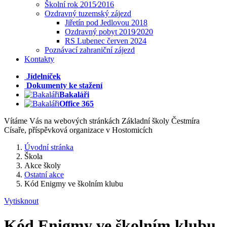
Školní rok 2015⁄2016
Ozdravný tuzemský zájezd
Jiřetín pod Jedlovou 2018
Ozdravný pobyt 2019⁄2020
RS Lubenec červen 2024
Poznávací zahraniční zájezd
Kontakty
Jídelníček
Dokumenty ke stažení
Bakaláři
Office 365
Vítáme Vás na webových stránkách Základní školy Čestmíra
Císaře, příspěvková organizace v Hostomicích
Úvodní stránka
Škola
Akce školy
Ostatní akce
Kód Enigmy ve školním klubu
Vytisknout
Kód Enigmy ve školním klubu