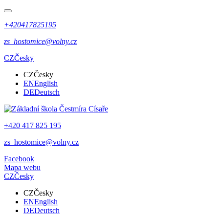
+420417825195
zs_hostomice@volny.cz
CZ
Česky
CZ
Česky
EN
English
DE
Deutsch
+420 417 825 195
zs_hostomice@volny.cz
Facebook
Mapa webu
CZ
Česky
CZ
Česky
EN
English
DE
Deutsch