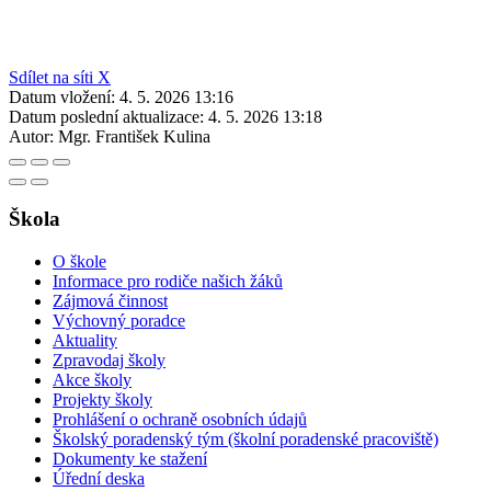
Sdílet na síti X
Datum vložení:
4. 5. 2026 13:16
Datum poslední aktualizace:
4. 5. 2026 13:18
Autor:
Mgr. František Kulina
Škola
O škole
Informace pro rodiče našich žáků
Zájmová činnost
Výchovný poradce
Aktuality
Zpravodaj školy
Akce školy
Projekty školy
Prohlášení o ochraně osobních údajů
Školský poradenský tým (školní poradenské pracoviště)
Dokumenty ke stažení
Úřední deska