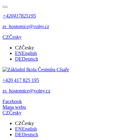
+420417825195
zs_hostomice@volny.cz
CZ
Česky
CZ
Česky
EN
English
DE
Deutsch
+420 417 825 195
zs_hostomice@volny.cz
Facebook
Mapa webu
CZ
Česky
CZ
Česky
EN
English
DE
Deutsch