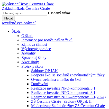
Základní škola
Čestmíra Císaře
Hledaný výraz
Hledat
rozšířené vyhledávání
Škola
O škole
Informace pro rodiče našich žáků
Zájmová činnost
Výchovný poradce
Aktuality
Zpravodaj školy
Akce školy
Projekty školy
Šablony OP JAK
Podpora škol se sociálně znevýhodněnými žáky
Ovoce, zelenina a mléko do škol
Doučování
Realizace investice NPO-komponenta 3.1
Realizace investice NPO-komponenta 3.1
Realizace investice NPO-komponenta 3.1(2024)
ZŠ Čestmíra Císaře - šablony OP Jak II
Modernizace školní družiny ZŠ Čestmíra Císaře