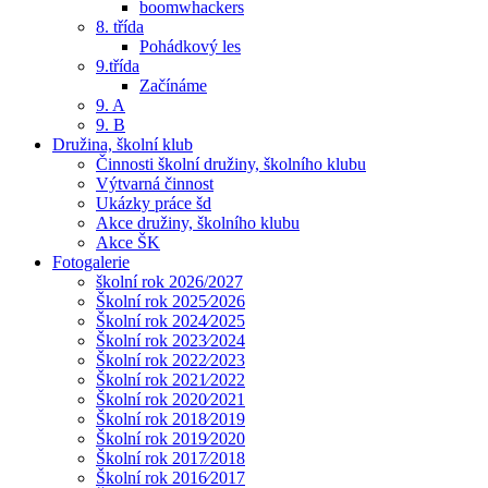
boomwhackers
8. třída
Pohádkový les
9.třída
Začínáme
9. A
9. B
Družina, školní klub
Činnosti školní družiny, školního klubu
Výtvarná činnost
Ukázky práce šd
Akce družiny, školního klubu
Akce ŠK
Fotogalerie
školní rok 2026/2027
Školní rok 2025⁄2026
Školní rok 2024⁄2025
Školní rok 2023⁄2024
Školní rok 2022⁄2023
Školní rok 2021⁄2022
Školní rok 2020⁄2021
Školní rok 2018⁄2019
Školní rok 2019⁄2020
Školní rok 2017⁄2018
Školní rok 2016⁄2017