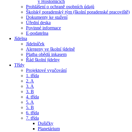
v Hostomicích
Prohlášení o ochraně osobních údajů
Školský poradenský tým (školní poradenské pracoviště)
Dokumenty ke stažení
Úřední deska
Povinné informace
E-podatelna
Jídelna
Jídelníček
Alergeny ve školní jídelně
Platba obědů inkasem
Řád školní jídelny
Třídy
Projektové vyučování
1. třída
2. A
3. A
3. B
4. třída
5. A
5. B
6. třída
7. třída
Dušičky
Planetárium