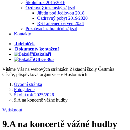
Školní rok 2015⁄2016
Ozdravný tuzemský zájezd
Jiřetín pod Jedlovou 2018
Ozdravný pobyt 2019⁄2020
RS Lubenec červen 2024
Poznávací zahraniční zájezd
Kontakty
Jídelníček
Dokumenty ke stažení
Bakaláři
Office 365
Vítáme Vás na webových stránkách Základní školy Čestmíra
Císaře, příspěvková organizace v Hostomicích
Úvodní stránka
Fotogalerie
Školní rok 2025/2026
9.A na koncertě vážné hudby
Vytisknout
9.A na koncertě vážné hudby