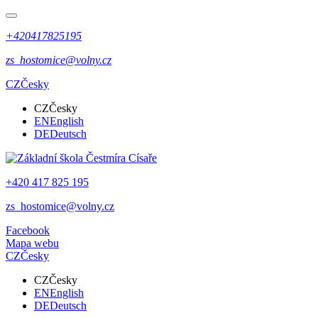
+420417825195
zs_hostomice@volny.cz
CZ
Česky
CZ
Česky
EN
English
DE
Deutsch
+420 417 825 195
zs_hostomice@volny.cz
Facebook
Mapa webu
CZ
Česky
CZ
Česky
EN
English
DE
Deutsch