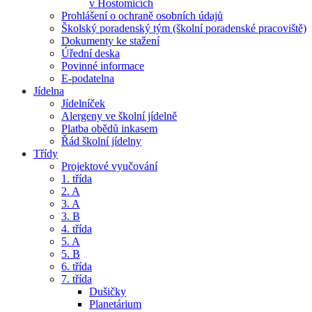
v Hostomicích
Prohlášení o ochraně osobních údajů
Školský poradenský tým (školní poradenské pracoviště)
Dokumenty ke stažení
Úřední deska
Povinné informace
E-podatelna
Jídelna
Jídelníček
Alergeny ve školní jídelně
Platba obědů inkasem
Řád školní jídelny
Třídy
Projektové vyučování
1. třída
2. A
3. A
3. B
4. třída
5. A
5. B
6. třída
7. třída
Dušičky
Planetárium