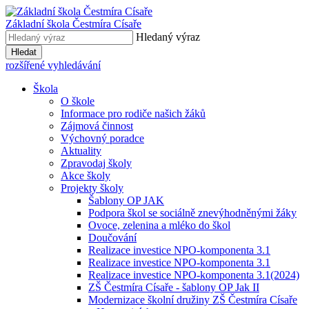
Základní škola
Čestmíra Císaře
Hledaný výraz
Hledat
rozšířené vyhledávání
Škola
O škole
Informace pro rodiče našich žáků
Zájmová činnost
Výchovný poradce
Aktuality
Zpravodaj školy
Akce školy
Projekty školy
Šablony OP JAK
Podpora škol se sociálně znevýhodněnými žáky
Ovoce, zelenina a mléko do škol
Doučování
Realizace investice NPO-komponenta 3.1
Realizace investice NPO-komponenta 3.1
Realizace investice NPO-komponenta 3.1(2024)
ZŠ Čestmíra Císaře - šablony OP Jak II
Modernizace školní družiny ZŠ Čestmíra Císaře