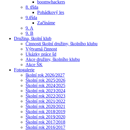
boomwhackers
8. třída
Pohádkový les
9.třída
Začínáme
9. A
9. B
Družina, školní klub
Činnosti školní družiny, školního klubu
Výtvarná činnost
Ukázky práce šd
Akce družiny, školního klubu
Akce ŠK
Fotogalerie
školní rok 2026/2027
Školní rok 2025⁄2026
Školní rok 2024⁄2025
Školní rok 2023⁄2024
Školní rok 2022⁄2023
Školní rok 2021⁄2022
Školní rok 2020⁄2021
Školní rok 2018⁄2019
Školní rok 2019⁄2020
Školní rok 2017⁄2018
Školní rok 2016⁄2017