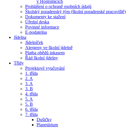
v Hostomicích
Prohlášení o ochraně osobních údajů
Školský poradenský tým (školní poradenské pracoviště)
Dokumenty ke stažení
Úřední deska
Povinné informace
E-podatelna
Jídelna
Jídelníček
Alergeny ve školní jídelně
Platba obědů inkasem
Řád školní jídelny
Třídy
Projektové vyučování
1. třída
2. A
3. A
3. B
4. třída
5. A
5. B
6. třída
7. třída
Dušičky
Planetárium