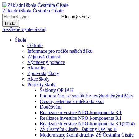
Základní škola
Čestmíra Císaře
Hledaný výraz
Hledat
rozšířené vyhledávání
Škola
O škole
Informace pro rodiče našich žáků
Zájmová činnost
Výchovný poradce
Aktuality
Zpravodaj školy
Akce školy
Projekty školy
Šablony OP JAK
Podpora škol se sociálně znevýhodněnými žáky
Ovoce, zelenina a mléko do škol
Doučování
Realizace investice NPO-komponenta 3.1
Realizace investice NPO-komponenta 3.1
Realizace investice NPO-komponenta 3.1(2024)
ZŠ Čestmíra Císaře - šablony OP Jak II
Modernizace školní družiny ZŠ Čestmíra Císaře