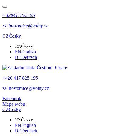
+420417825195
zs_hostomice@volny.cz
CZ
Česky
CZ
Česky
EN
English
DE
Deutsch
+420 417 825 195
zs_hostomice@volny.cz
Facebook
Mapa webu
CZ
Česky
CZ
Česky
EN
English
DE
Deutsch