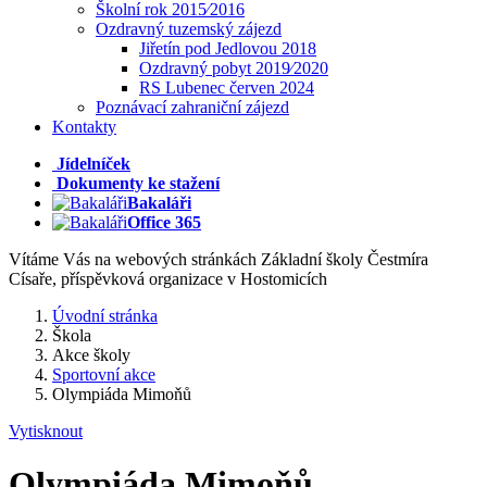
Školní rok 2015⁄2016
Ozdravný tuzemský zájezd
Jiřetín pod Jedlovou 2018
Ozdravný pobyt 2019⁄2020
RS Lubenec červen 2024
Poznávací zahraniční zájezd
Kontakty
Jídelníček
Dokumenty ke stažení
Bakaláři
Office 365
Vítáme Vás na webových stránkách Základní školy Čestmíra
Císaře, příspěvková organizace v Hostomicích
Úvodní stránka
Škola
Akce školy
Sportovní akce
Olympiáda Mimoňů
Vytisknout
Olympiáda Mimoňů