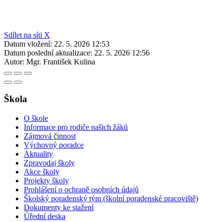
Sdílet na síti X
Datum vložení:
22. 5. 2026 12:53
Datum poslední aktualizace:
22. 5. 2026 12:56
Autor:
Mgr. František Kulina
Škola
O škole
Informace pro rodiče našich žáků
Zájmová činnost
Výchovný poradce
Aktuality
Zpravodaj školy
Akce školy
Projekty školy
Prohlášení o ochraně osobních údajů
Školský poradenský tým (školní poradenské pracoviště)
Dokumenty ke stažení
Úřední deska