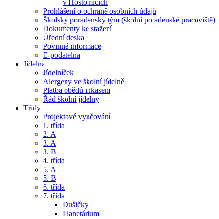
v Hostomicích
Prohlášení o ochraně osobních údajů
Školský poradenský tým (školní poradenské pracoviště)
Dokumenty ke stažení
Úřední deska
Povinné informace
E-podatelna
Jídelna
Jídelníček
Alergeny ve školní jídelně
Platba obědů inkasem
Řád školní jídelny
Třídy
Projektové vyučování
1. třída
2. A
3. A
3. B
4. třída
5. A
5. B
6. třída
7. třída
Dušičky
Planetárium