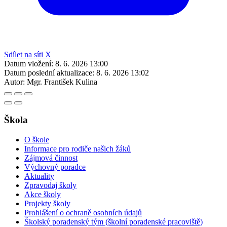
Sdílet na síti X
Datum vložení:
8. 6. 2026 13:00
Datum poslední aktualizace:
8. 6. 2026 13:02
Autor:
Mgr. František Kulina
Škola
O škole
Informace pro rodiče našich žáků
Zájmová činnost
Výchovný poradce
Aktuality
Zpravodaj školy
Akce školy
Projekty školy
Prohlášení o ochraně osobních údajů
Školský poradenský tým (školní poradenské pracoviště)