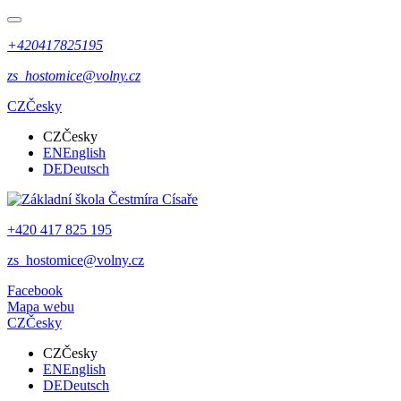
+420417825195
zs_hostomice@volny.cz
CZ
Česky
CZ
Česky
EN
English
DE
Deutsch
+420 417 825 195
zs_hostomice@volny.cz
Facebook
Mapa webu
CZ
Česky
CZ
Česky
EN
English
DE
Deutsch