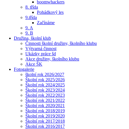
boomwhackers
8. třída
Pohádkový les
9.třída
Začínáme
9. A
9. B
Družina, školní klub
Činnosti školní družiny, školního klubu
Výtvarná činnost
Ukázky práce šd
Akce družiny, školního klubu
Akce ŠK
Fotogalerie
školní rok 2026/2027
Školní rok 2025⁄2026
Školní rok 2024⁄2025
Školní rok 2023⁄2024
Školní rok 2022⁄2023
Školní rok 2021⁄2022
Školní rok 2020⁄2021
Školní rok 2018⁄2019
Školní rok 2019⁄2020
Školní rok 2017⁄2018
Školní rok 2016⁄2017