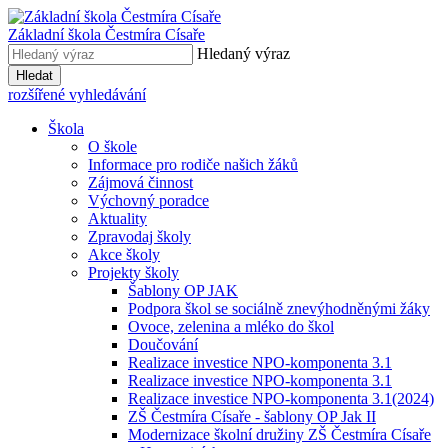
Základní škola
Čestmíra Císaře
Hledaný výraz
Hledat
rozšířené vyhledávání
Škola
O škole
Informace pro rodiče našich žáků
Zájmová činnost
Výchovný poradce
Aktuality
Zpravodaj školy
Akce školy
Projekty školy
Šablony OP JAK
Podpora škol se sociálně znevýhodněnými žáky
Ovoce, zelenina a mléko do škol
Doučování
Realizace investice NPO-komponenta 3.1
Realizace investice NPO-komponenta 3.1
Realizace investice NPO-komponenta 3.1(2024)
ZŠ Čestmíra Císaře - šablony OP Jak II
Modernizace školní družiny ZŠ Čestmíra Císaře