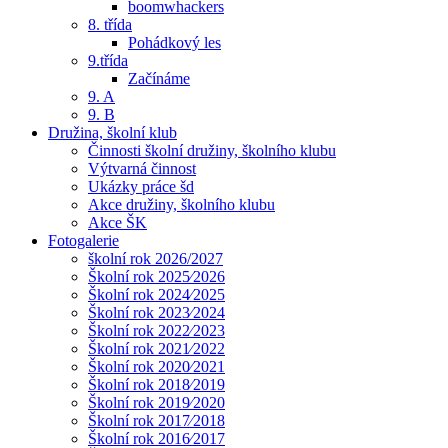
boomwhackers
8. třída
Pohádkový les
9.třída
Začínáme
9. A
9. B
Družina, školní klub
Činnosti školní družiny, školního klubu
Výtvarná činnost
Ukázky práce šd
Akce družiny, školního klubu
Akce ŠK
Fotogalerie
školní rok 2026/2027
Školní rok 2025⁄2026
Školní rok 2024⁄2025
Školní rok 2023⁄2024
Školní rok 2022⁄2023
Školní rok 2021⁄2022
Školní rok 2020⁄2021
Školní rok 2018⁄2019
Školní rok 2019⁄2020
Školní rok 2017⁄2018
Školní rok 2016⁄2017