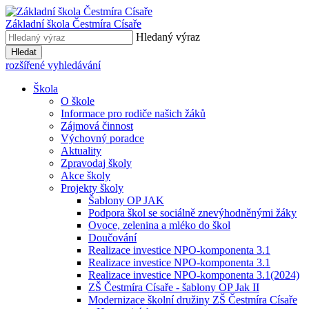
Základní škola
Čestmíra Císaře
Hledaný výraz
Hledat
rozšířené vyhledávání
Škola
O škole
Informace pro rodiče našich žáků
Zájmová činnost
Výchovný poradce
Aktuality
Zpravodaj školy
Akce školy
Projekty školy
Šablony OP JAK
Podpora škol se sociálně znevýhodněnými žáky
Ovoce, zelenina a mléko do škol
Doučování
Realizace investice NPO-komponenta 3.1
Realizace investice NPO-komponenta 3.1
Realizace investice NPO-komponenta 3.1(2024)
ZŠ Čestmíra Císaře - šablony OP Jak II
Modernizace školní družiny ZŠ Čestmíra Císaře