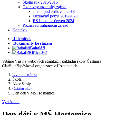
Školní rok 2015⁄2016
Ozdravný tuzemský zájezd
Jiřetín pod Jedlovou 2018
Ozdravný pobyt 2019⁄2020
RS Lubenec červen 2024
Poznávací zahraniční zájezd
Kontakty
Jídelníček
Dokumenty ke stažení
Bakaláři
Office 365
Vítáme Vás na webových stránkách Základní školy Čestmíra
Císaře, příspěvková organizace v Hostomicích
Úvodní stránka
Škola
Akce školy
Ostatní akce
Den dětí v MŠ Hostomice
Vytisknout
Den dětí v MŠ Hostomice