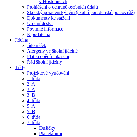
v Hostomicích
Prohlášení o ochraně osobních údajů
Školský poradenský tým (školní poradenské pracoviště)
Dokumenty ke stažení
Úřední deska
Povinné informace
E-podatelna
Jídelna
Jídelníček
Alergeny ve školní jídelně
Platba obědů inkasem
Řád školní jídelny
Třídy
Projektové vyučování
1. třída
2. A
3. A
3. B
4. třída
5. A
5. B
6. třída
7. třída
Dušičky
Planetárium