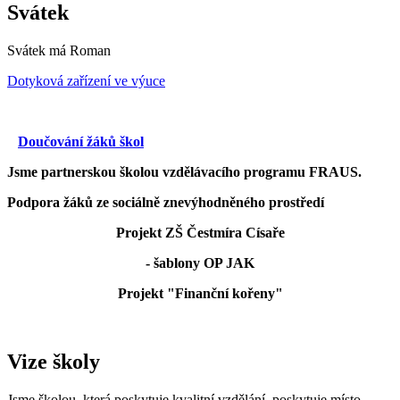
Svátek
Svátek má
Roman
Dotyková zařízení ve výuce
Doučování žáků škol
Jsme partnerskou školou vzdělávacího programu FRAUS.
Podpora žáků ze sociálně znevýhodněného prostředí
Projekt ZŠ Čestmíra Císaře
- šablony OP JAK
Projekt "Finanční kořeny"
Vize školy
Jsme školou, která poskytuje kvalitní vzdělání, poskytuje místo