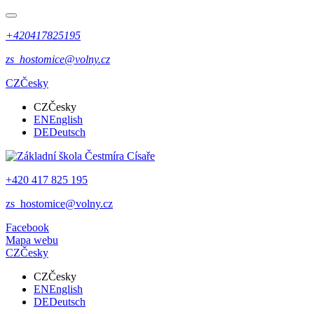
+420417825195
zs_hostomice@volny.cz
CZ
Česky
CZ
Česky
EN
English
DE
Deutsch
+420 417 825 195
zs_hostomice@volny.cz
Facebook
Mapa webu
CZ
Česky
CZ
Česky
EN
English
DE
Deutsch