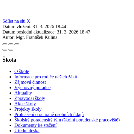
Sdílet na síti X
Datum vložení:
31. 3. 2026 18:44
Datum poslední aktualizace:
31. 3. 2026 18:47
Autor:
Mgr. František Kulina
Škola
O škole
Informace pro rodiče našich žáků
Zájmová činnost
Výchovný poradce
Aktuality
Zpravodaj školy
Akce školy
Projekty školy
Prohlášení o ochraně osobních údajů
Školský poradenský tým (školní poradenské pracoviště)
Dokumenty ke stažení
Úřední deska