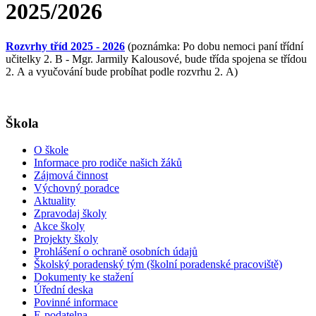
2025/2026
Rozvrhy tříd 2025 - 2026
(poznámka: Po dobu nemoci paní třídní
učitelky 2. B - Mgr. Jarmily Kalousové, bude třída spojena se třídou
2. A a vyučování bude probíhat podle rozvrhu 2. A)
Škola
O škole
Informace pro rodiče našich žáků
Zájmová činnost
Výchovný poradce
Aktuality
Zpravodaj školy
Akce školy
Projekty školy
Prohlášení o ochraně osobních údajů
Školský poradenský tým (školní poradenské pracoviště)
Dokumenty ke stažení
Úřední deska
Povinné informace
E-podatelna