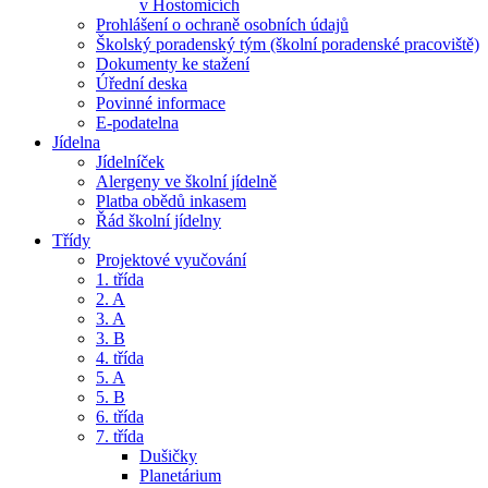
v Hostomicích
Prohlášení o ochraně osobních údajů
Školský poradenský tým (školní poradenské pracoviště)
Dokumenty ke stažení
Úřední deska
Povinné informace
E-podatelna
Jídelna
Jídelníček
Alergeny ve školní jídelně
Platba obědů inkasem
Řád školní jídelny
Třídy
Projektové vyučování
1. třída
2. A
3. A
3. B
4. třída
5. A
5. B
6. třída
7. třída
Dušičky
Planetárium