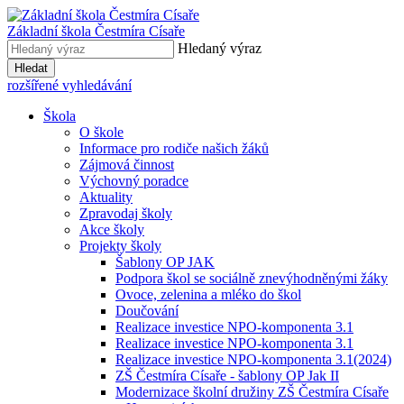
Základní škola
Čestmíra Císaře
Hledaný výraz
Hledat
rozšířené vyhledávání
Škola
O škole
Informace pro rodiče našich žáků
Zájmová činnost
Výchovný poradce
Aktuality
Zpravodaj školy
Akce školy
Projekty školy
Šablony OP JAK
Podpora škol se sociálně znevýhodněnými žáky
Ovoce, zelenina a mléko do škol
Doučování
Realizace investice NPO-komponenta 3.1
Realizace investice NPO-komponenta 3.1
Realizace investice NPO-komponenta 3.1(2024)
ZŠ Čestmíra Císaře - šablony OP Jak II
Modernizace školní družiny ZŠ Čestmíra Císaře