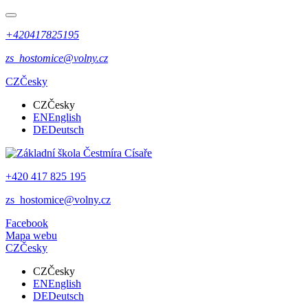
+420417825195
zs_hostomice@volny.cz
CZ
Česky
CZ
Česky
EN
English
DE
Deutsch
+420 417 825 195
zs_hostomice@volny.cz
Facebook
Mapa webu
CZ
Česky
CZ
Česky
EN
English
DE
Deutsch