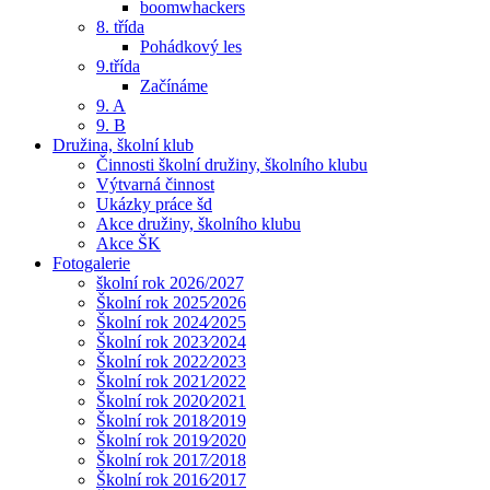
boomwhackers
8. třída
Pohádkový les
9.třída
Začínáme
9. A
9. B
Družina, školní klub
Činnosti školní družiny, školního klubu
Výtvarná činnost
Ukázky práce šd
Akce družiny, školního klubu
Akce ŠK
Fotogalerie
školní rok 2026/2027
Školní rok 2025⁄2026
Školní rok 2024⁄2025
Školní rok 2023⁄2024
Školní rok 2022⁄2023
Školní rok 2021⁄2022
Školní rok 2020⁄2021
Školní rok 2018⁄2019
Školní rok 2019⁄2020
Školní rok 2017⁄2018
Školní rok 2016⁄2017