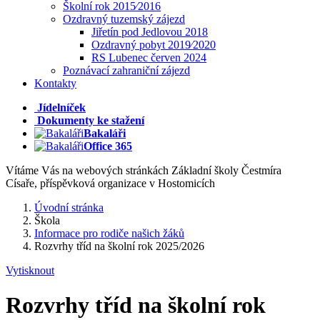
Školní rok 2015⁄2016
Ozdravný tuzemský zájezd
Jiřetín pod Jedlovou 2018
Ozdravný pobyt 2019⁄2020
RS Lubenec červen 2024
Poznávací zahraniční zájezd
Kontakty
Jídelníček
Dokumenty ke stažení
Bakaláři
Office 365
Vítáme Vás na webových stránkách Základní školy Čestmíra
Císaře, příspěvková organizace v Hostomicích
Úvodní stránka
Škola
Informace pro rodiče našich žáků
Rozvrhy tříd na školní rok 2025/2026
Vytisknout
Rozvrhy tříd na školní rok