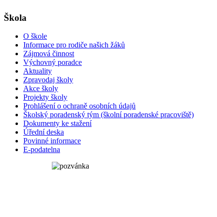
Škola
O škole
Informace pro rodiče našich žáků
Zájmová činnost
Výchovný poradce
Aktuality
Zpravodaj školy
Akce školy
Projekty školy
Prohlášení o ochraně osobních údajů
Školský poradenský tým (školní poradenské pracoviště)
Dokumenty ke stažení
Úřední deska
Povinné informace
E-podatelna