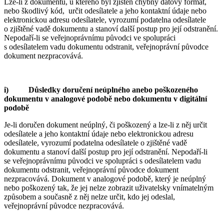
Lze-li z dokumentu, u kterého byl zjištěn chybný datový formát,
nebo škodlivý kód, určit odesílatele a jeho kontaktní údaje nebo
elektronickou adresu odesílatele, vyrozumí podatelna odesílatele
o zjištěné vadě dokumentu a stanoví další postup pro její odstranění.
Nepodaří-li se veřejnoprávnímu původci ve spolupráci
s odesílatelem vadu dokumentu odstranit, veřejnoprávní původce
dokument nezpracovává.
i) Důsledky doručení neúplného anebo poškozeného
dokumentu v analogové podobě nebo dokumentu v digitální
podobě
Je-li doručen dokument neúplný, či poškozený a lze-li z něj určit
odesílatele a jeho kontaktní údaje nebo elektronickou adresu
odesílatele, vyrozumí podatelna odesílatele o zjištěné vadě
dokumentu a stanoví další postup pro její odstranění. Nepodaří-li
se veřejnoprávnímu původci ve spolupráci s odesílatelem vadu
dokumentu odstranit, veřejnoprávní původce dokument
nezpracovává. Dokument v analogové podobě, který je neúplný
nebo poškozený tak, že jej nelze zobrazit uživatelsky vnímatelným
způsobem a současně z něj nelze určit, kdo jej odeslal,
veřejnoprávní původce nezpracovává.