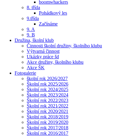
boomwhackers
8. třída
Pohádkový les
9.třída
Začínáme
9. A
9. B
Družina, školní klub
Činnosti školní družiny, školního klubu
Výtvarná činnost
Ukázky práce šd
Akce družiny, školního klubu
Akce ŠK
Fotogalerie
školní rok 2026/2027
Školní rok 2025⁄2026
Školní rok 2024⁄2025
Školní rok 2023⁄2024
Školní rok 2022⁄2023
Školní rok 2021⁄2022
Školní rok 2020⁄2021
Školní rok 2018⁄2019
Školní rok 2019⁄2020
Školní rok 2017⁄2018
Školní rok 2016⁄2017