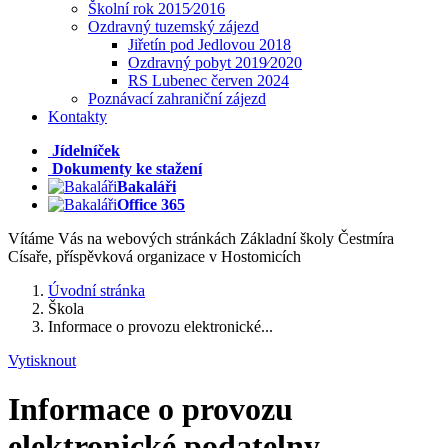
Školní rok 2015⁄2016
Ozdravný tuzemský zájezd
Jiřetín pod Jedlovou 2018
Ozdravný pobyt 2019⁄2020
RS Lubenec červen 2024
Poznávací zahraniční zájezd
Kontakty
Jídelníček
Dokumenty ke stažení
Bakaláři
Office 365
Vítáme Vás na webových stránkách Základní školy Čestmíra
Císaře, příspěvková organizace v Hostomicích
Úvodní stránka
Škola
Informace o provozu elektronické...
Vytisknout
Informace o provozu
elektronické podatelny