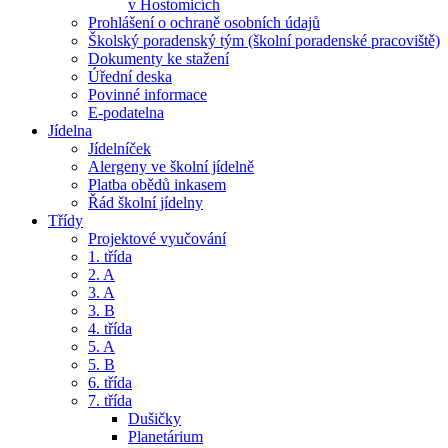
v Hostomicích
Prohlášení o ochraně osobních údajů
Školský poradenský tým (školní poradenské pracoviště)
Dokumenty ke stažení
Úřední deska
Povinné informace
E-podatelna
Jídelna
Jídelníček
Alergeny ve školní jídelně
Platba obědů inkasem
Řád školní jídelny
Třídy
Projektové vyučování
1. třída
2. A
3. A
3. B
4. třída
5. A
5. B
6. třída
7. třída
Dušičky
Planetárium