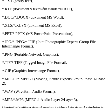
*.TXT (prostý text),
*.RTF (dokument v textovém standardu RTF),
*.DOC/*.DOCX (dokument MS Word),
*.XLS/*.XLSX (dokument MS Excel),
*.PPT/*.PPTX (MS PowerPoint Presentation),
*.JPG/*.JPEG/*.JFIF (Joint Photographic Experts Group File
Interchange Format),
*.PNG (Portable Network Graphics),
*.TIF/*.TIFF (Tagged Image File Format),
*.GIF (Graphics Interchange Format),
*.MPEGl/*.MPEG2 (Moving Picture Experts Group Phase 1/Phase
2),
*.WAV (Waveform Audio Format),
*.MP2/*.MP3 (MPEG-1 Audio Layer 2/Layer 3),
Maximální velikost datové zprávy dodávané do datové schránky je