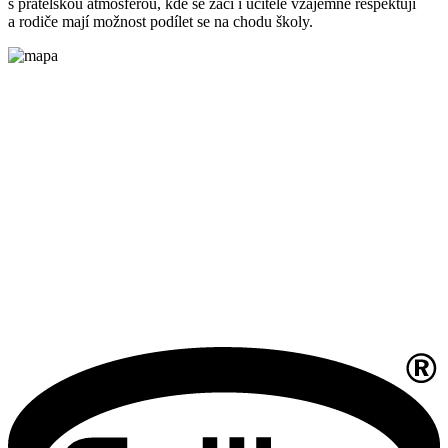
s přátelskou atmosférou, kde se žáci i učitelé vzájemně respektují
a rodiče mají možnost podílet se na chodu školy.