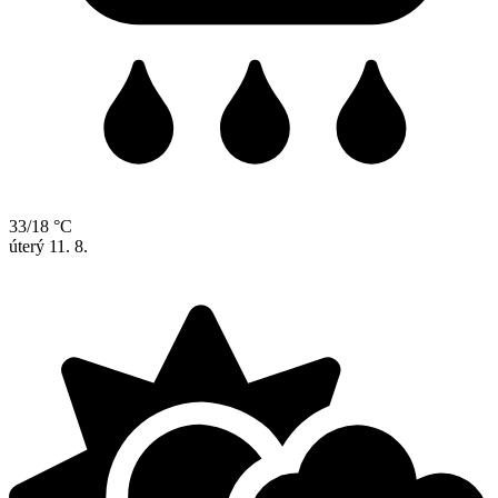
33/18 °C
úterý
11. 8.