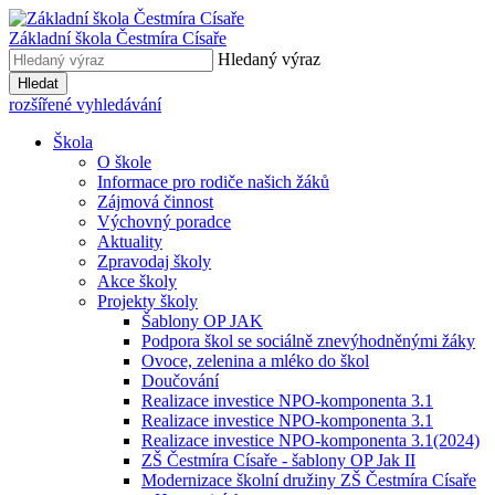
Základní škola
Čestmíra Císaře
Hledaný výraz
Hledat
rozšířené vyhledávání
Škola
O škole
Informace pro rodiče našich žáků
Zájmová činnost
Výchovný poradce
Aktuality
Zpravodaj školy
Akce školy
Projekty školy
Šablony OP JAK
Podpora škol se sociálně znevýhodněnými žáky
Ovoce, zelenina a mléko do škol
Doučování
Realizace investice NPO-komponenta 3.1
Realizace investice NPO-komponenta 3.1
Realizace investice NPO-komponenta 3.1(2024)
ZŠ Čestmíra Císaře - šablony OP Jak II
Modernizace školní družiny ZŠ Čestmíra Císaře