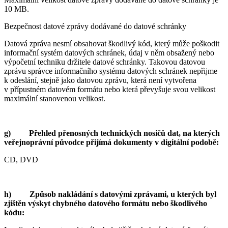
10 MB.
Bezpečnost datové zprávy dodávané do datové schránky
Datová zpráva nesmí obsahovat škodlivý kód, který může poškodit
informační systém datových schránek, údaj v něm obsažený nebo
výpočetní techniku držitele datové schránky. Takovou datovou
zprávu správce informačního systému datových schránek nepřijme
k odeslání, stejně jako datovou zprávu, která není vytvořena
v přípustném datovém formátu nebo která převyšuje svou velikost
maximální stanovenou velikost.
g) Přehled přenosných technických nosičů dat, na kterých
veřejnoprávní původce přijímá dokumenty v digitální podobě:
CD, DVD
h) Způsob nakládání s datovými zprávami, u kterých byl
zjištěn výskyt chybného datového formátu nebo škodlivého
kódu: