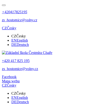
+420417825195
zs_hostomice@volny.cz
CZ
Česky
CZ
Česky
EN
English
DE
Deutsch
+420 417 825 195
zs_hostomice@volny.cz
Facebook
Mapa webu
CZ
Česky
CZ
Česky
EN
English
DE
Deutsch