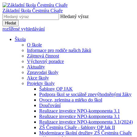
Základní škola
Čestmíra Císaře
Hledaný výraz
Hledat
rozšířené vyhledávání
Škola
O škole
Informace pro rodiče našich žáků
Zájmová činnost
Výchovný poradce
Aktuality
Zpravodaj školy
Akce školy
Projekty školy
Šablony OP JAK
Podpora škol se sociálně znevýhodněnými žáky
Ovoce, zelenina a mléko do škol
Doučování
Realizace investice NPO-komponenta 3.1
Realizace investice NPO-komponenta 3.1
Realizace investice NPO-komponenta 3.1(2024)
ZŠ Čestmíra Císaře - šablony OP Jak II
Modernizace školní družiny ZŠ Čestmíra Císaře