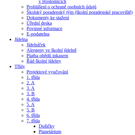
v Hostomicích
Prohlášení o ochraně osobních údajů
Školský poradenský tým (školní poradenské pracoviště)
Dokumenty ke stažení
Úřední deska
Povinné informace
E-podatelna
Jídelna
Jídelníček
Alergeny ve školní jídelně
Platba obědů inkasem
Řád školní jídelny
Třídy
Projektové vyučování
1. třída
2. A
3. A
3. B
4. třída
5. A
5. B
6. třída
7. třída
Dušičky
Planetárium