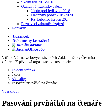
Školní rok 2015⁄2016
Ozdravný tuzemský zájezd
Jiřetín pod Jedlovou 2018
Ozdravný pobyt 2019⁄2020
RS Lubenec červen 2024
Poznávací zahraniční zájezd
Kontakty
Jídelníček
Dokumenty ke stažení
Bakaláři
Office 365
Vítáme Vás na webových stránkách Základní školy Čestmíra
Císaře, příspěvková organizace v Hostomicích
Úvodní stránka
Škola
Aktuality
Pasování prvňáčků na čtenáře
Vytisknout
Pasování prvňáčků na čtenáře