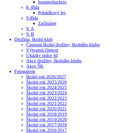
boomwhackers
8. třída
Pohádkový les
9.třída
Začínáme
9. A
9. B
Družina, školní klub
Činnosti školní družiny, školního klubu
Výtvarná činnost
Ukázky práce šd
Akce družiny, školního klubu
Akce ŠK
Fotogalerie
školní rok 2026/2027
Školní rok 2025⁄2026
Školní rok 2024⁄2025
Školní rok 2023⁄2024
Školní rok 2022⁄2023
Školní rok 2021⁄2022
Školní rok 2020⁄2021
Školní rok 2018⁄2019
Školní rok 2019⁄2020
Školní rok 2017⁄2018
Školní rok 2016⁄2017