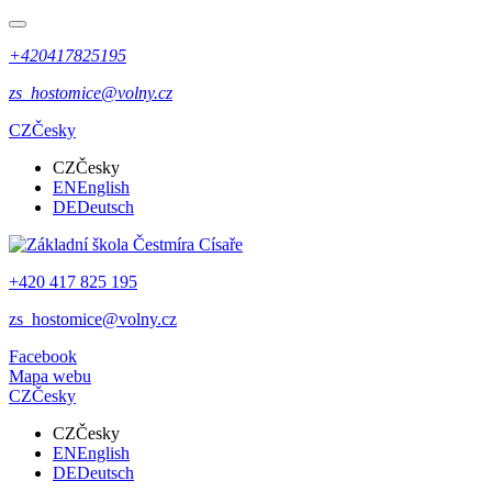
+420417825195
zs_hostomice@volny.cz
CZ
Česky
CZ
Česky
EN
English
DE
Deutsch
+420 417 825 195
zs_hostomice@volny.cz
Facebook
Mapa webu
CZ
Česky
CZ
Česky
EN
English
DE
Deutsch