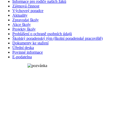
Informace pro rodiče našich žáků
Zájmová činnost
Výchovný poradce
Aktuality
Zpravodaj školy
Akce školy
Projekty školy
Prohlášení o ochraně osobních údajů
Školský poradenský tým (školní poradenské pracoviště)
Dokumenty ke stažení
Úřední deska
Povinné informace
E-podatelna