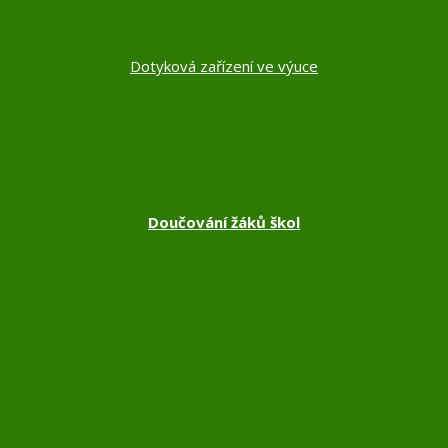
Dotyková zařízení ve výuce
Doučování žáků škol