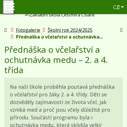
Če
CZ
+4
Úvodní stránka
Fotogalerie
Školní rok 2024/2025
Vy
Přednáška o včelařství a ochutnávka...
Přednáška o včelařství a
ochutnávka medu – 2. a 4.
třída
Na naší škole proběhla poutavá přednáška
o včelařství pro žáky 2. a 4. třídy. Děti se
dozvěděly zajímavosti ze života včel, jak
vzniká med a proč jsou včely důležité pro
přírodu. Součástí programu byla i
ochutnávka medu, která sklidila velký