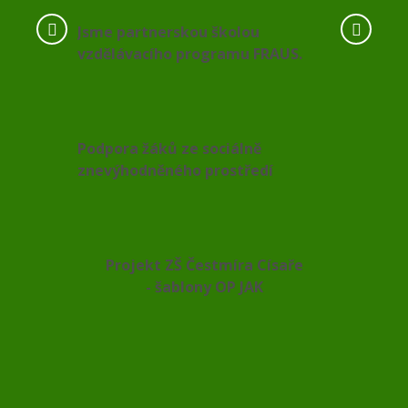
Jsme partnerskou školou
vzdělávacího programu FRAUS.
Podpora žáků ze sociálně
znevýhodněného prostředí
Projekt ZŠ Čestmíra Císaře
- šablony OP JAK