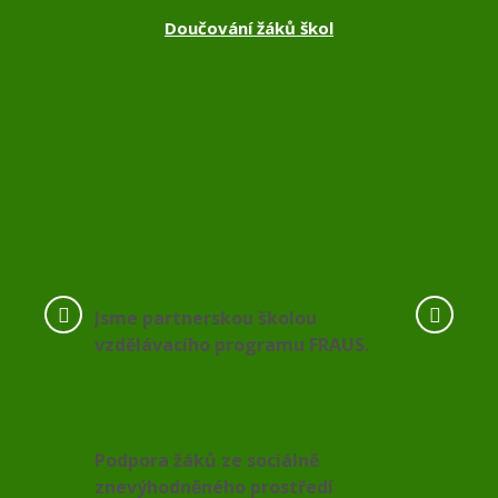
Doučování žáků škol
Jsme partnerskou školou
vzdělávacího programu FRAUS.
Podpora žáků ze sociálně
znevýhodněného prostředí