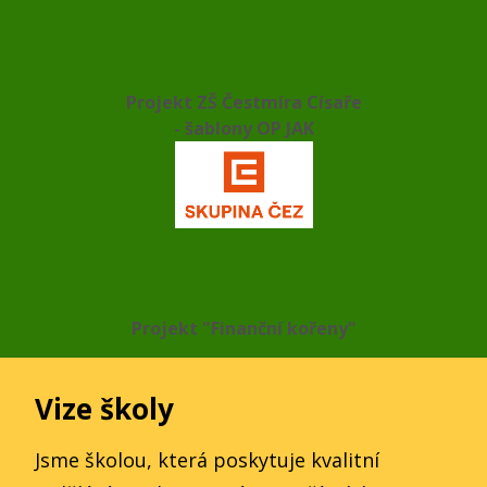
Projekt ZŠ Čestmíra Císaře
- šablony OP JAK
Projekt "Finanční kořeny"
Vize školy
Jsme školou, která poskytuje kvalitní