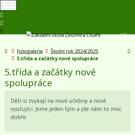
+420417825195
zs_hostomice@volny.cz
Čes
CZ
Úvodní stránka
Fotogalerie
Školní rok 2024/2025
Vy
5.třída a začátky nové spolupráce
5.třída a začátky nové
spolupráce
Děti si zvykají na nové učebny a nové
vyučující. Jsme jeden tým a jde nám to moc
dobře.