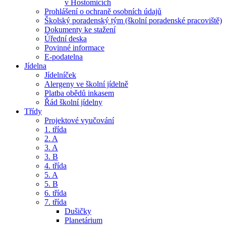
v Hostomicích
Prohlášení o ochraně osobních údajů
Školský poradenský tým (školní poradenské pracoviště)
Dokumenty ke stažení
Úřední deska
Povinné informace
E-podatelna
Jídelna
Jídelníček
Alergeny ve školní jídelně
Platba obědů inkasem
Řád školní jídelny
Třídy
Projektové vyučování
1. třída
2. A
3. A
3. B
4. třída
5. A
5. B
6. třída
7. třída
Dušičky
Planetárium