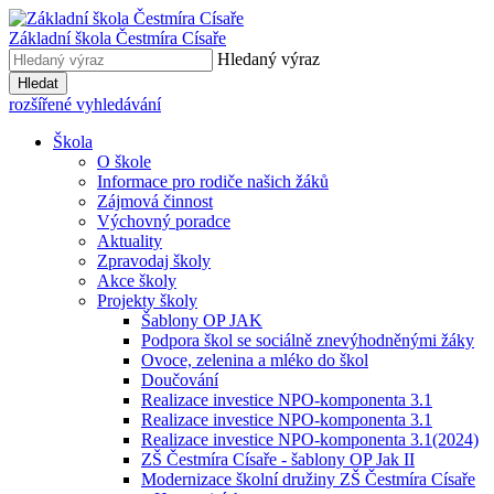
Základní škola
Čestmíra Císaře
Hledaný výraz
Hledat
rozšířené vyhledávání
Škola
O škole
Informace pro rodiče našich žáků
Zájmová činnost
Výchovný poradce
Aktuality
Zpravodaj školy
Akce školy
Projekty školy
Šablony OP JAK
Podpora škol se sociálně znevýhodněnými žáky
Ovoce, zelenina a mléko do škol
Doučování
Realizace investice NPO-komponenta 3.1
Realizace investice NPO-komponenta 3.1
Realizace investice NPO-komponenta 3.1(2024)
ZŠ Čestmíra Císaře - šablony OP Jak II
Modernizace školní družiny ZŠ Čestmíra Císaře