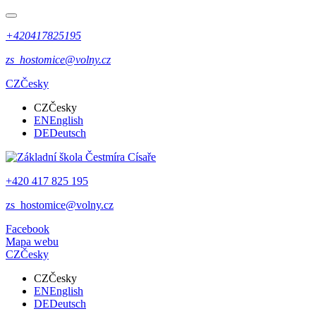
+420417825195
zs_hostomice@volny.cz
CZ
Česky
CZ
Česky
EN
English
DE
Deutsch
+420 417 825 195
zs_hostomice@volny.cz
Facebook
Mapa webu
CZ
Česky
CZ
Česky
EN
English
DE
Deutsch