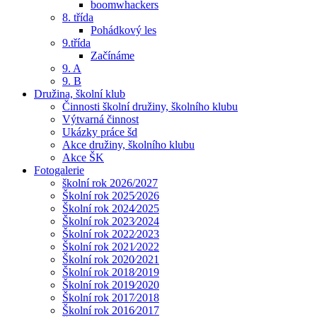
boomwhackers
8. třída
Pohádkový les
9.třída
Začínáme
9. A
9. B
Družina, školní klub
Činnosti školní družiny, školního klubu
Výtvarná činnost
Ukázky práce šd
Akce družiny, školního klubu
Akce ŠK
Fotogalerie
školní rok 2026/2027
Školní rok 2025⁄2026
Školní rok 2024⁄2025
Školní rok 2023⁄2024
Školní rok 2022⁄2023
Školní rok 2021⁄2022
Školní rok 2020⁄2021
Školní rok 2018⁄2019
Školní rok 2019⁄2020
Školní rok 2017⁄2018
Školní rok 2016⁄2017