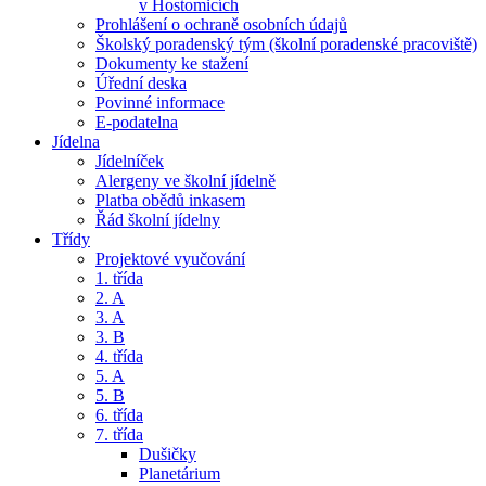
v Hostomicích
Prohlášení o ochraně osobních údajů
Školský poradenský tým (školní poradenské pracoviště)
Dokumenty ke stažení
Úřední deska
Povinné informace
E-podatelna
Jídelna
Jídelníček
Alergeny ve školní jídelně
Platba obědů inkasem
Řád školní jídelny
Třídy
Projektové vyučování
1. třída
2. A
3. A
3. B
4. třída
5. A
5. B
6. třída
7. třída
Dušičky
Planetárium