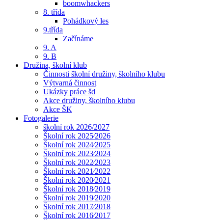
boomwhackers
8. třída
Pohádkový les
9.třída
Začínáme
9. A
9. B
Družina, školní klub
Činnosti školní družiny, školního klubu
Výtvarná činnost
Ukázky práce šd
Akce družiny, školního klubu
Akce ŠK
Fotogalerie
školní rok 2026/2027
Školní rok 2025⁄2026
Školní rok 2024⁄2025
Školní rok 2023⁄2024
Školní rok 2022⁄2023
Školní rok 2021⁄2022
Školní rok 2020⁄2021
Školní rok 2018⁄2019
Školní rok 2019⁄2020
Školní rok 2017⁄2018
Školní rok 2016⁄2017