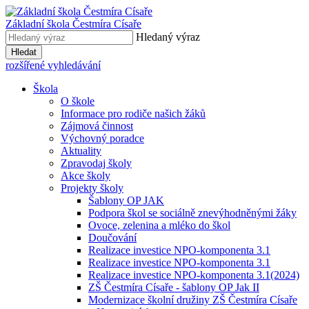
Základní škola
Čestmíra Císaře
Hledaný výraz
Hledat
rozšířené vyhledávání
Škola
O škole
Informace pro rodiče našich žáků
Zájmová činnost
Výchovný poradce
Aktuality
Zpravodaj školy
Akce školy
Projekty školy
Šablony OP JAK
Podpora škol se sociálně znevýhodněnými žáky
Ovoce, zelenina a mléko do škol
Doučování
Realizace investice NPO-komponenta 3.1
Realizace investice NPO-komponenta 3.1
Realizace investice NPO-komponenta 3.1(2024)
ZŠ Čestmíra Císaře - šablony OP Jak II
Modernizace školní družiny ZŠ Čestmíra Císaře