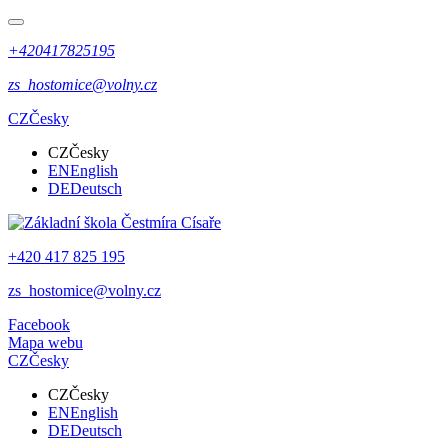
+420417825195
zs_hostomice@volny.cz
CZ
Česky
CZ
Česky
EN
English
DE
Deutsch
+420 417 825 195
zs_hostomice@volny.cz
Facebook
Mapa webu
CZ
Česky
CZ
Česky
EN
English
DE
Deutsch