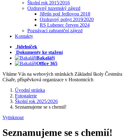
Školní rok 2015⁄2016
Ozdravný tuzemský zájezd
Jiřetín pod Jedlovou 2018
Ozdravný pobyt 2019⁄2020
RS Lubenec červen 2024
Poznávací zahraniční zájezd
Kontakty
Jídelníček
Dokumenty ke stažení
Bakaláři
Office 365
Vítáme Vás na webových stránkách Základní školy Čestmíra
Císaře, příspěvková organizace v Hostomicích
Úvodní stránka
Fotogalerie
Školní rok 2025/2026
Seznamujeme se s chemií!
Vytisknout
Seznamujeme se s chemií!