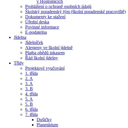
v Hostomicích
Prohlášení o ochraně osobních údajů
Školský poradenský tým (školní poradenské pracoviště)
Dokumenty ke stažení
Úřední deska
Povinné informace
E-podatelna
Jídelna
Jídelníček
Alergeny ve školní jídelně
Platba obědů inkasem
Řád školní jídelny
Třídy
Projektové vyučování
1. třída
2. A
3. A
3. B
4. třída
5. A
5. B
6. třída
7. třída
Dušičky
Planetárium