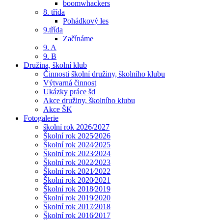
boomwhackers
8. třída
Pohádkový les
9.třída
Začínáme
9. A
9. B
Družina, školní klub
Činnosti školní družiny, školního klubu
Výtvarná činnost
Ukázky práce šd
Akce družiny, školního klubu
Akce ŠK
Fotogalerie
školní rok 2026/2027
Školní rok 2025⁄2026
Školní rok 2024⁄2025
Školní rok 2023⁄2024
Školní rok 2022⁄2023
Školní rok 2021⁄2022
Školní rok 2020⁄2021
Školní rok 2018⁄2019
Školní rok 2019⁄2020
Školní rok 2017⁄2018
Školní rok 2016⁄2017