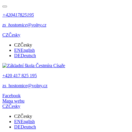
+420417825195
zs_hostomice@volny.cz
CZ
Česky
CZ
Česky
EN
English
DE
Deutsch
+420 417 825 195
zs_hostomice@volny.cz
Facebook
Mapa webu
CZ
Česky
CZ
Česky
EN
English
DE
Deutsch