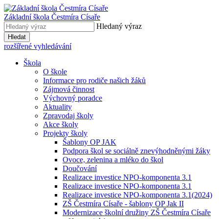
Základní škola
Čestmíra Císaře
Hledaný výraz
Hledat
rozšířené vyhledávání
Škola
O škole
Informace pro rodiče našich žáků
Zájmová činnost
Výchovný poradce
Aktuality
Zpravodaj školy
Akce školy
Projekty školy
Šablony OP JAK
Podpora škol se sociálně znevýhodněnými žáky
Ovoce, zelenina a mléko do škol
Doučování
Realizace investice NPO-komponenta 3.1
Realizace investice NPO-komponenta 3.1
Realizace investice NPO-komponenta 3.1(2024)
ZŠ Čestmíra Císaře - šablony OP Jak II
Modernizace školní družiny ZŠ Čestmíra Císaře