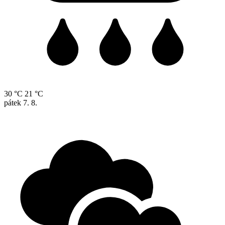
30 °C
21 °C
pátek
7. 8.