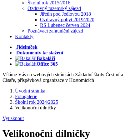
Školní rok 2015⁄2016
Ozdravný tuzemský zájezd
Jiřetín pod Jedlovou 2018
Ozdravný pobyt 2019⁄2020
RS Lubenec červen 2024
Poznávací zahraniční zájezd
Kontakty
Jídelníček
Dokumenty ke stažení
Bakaláři
Office 365
Vítáme Vás na webových stránkách Základní školy Čestmíra
Císaře, příspěvková organizace v Hostomicích
Úvodní stránka
Fotogalerie
Školní rok 2024/2025
Velikonoční dílničky
Vytisknout
Velikonoční dílničky