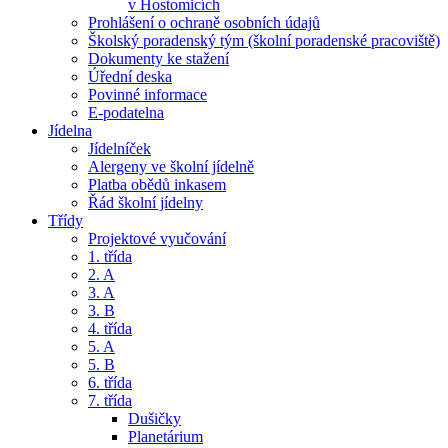
v Hostomicích
Prohlášení o ochraně osobních údajů
Školský poradenský tým (školní poradenské pracoviště)
Dokumenty ke stažení
Úřední deska
Povinné informace
E-podatelna
Jídelna
Jídelníček
Alergeny ve školní jídelně
Platba obědů inkasem
Řád školní jídelny
Třídy
Projektové vyučování
1. třída
2. A
3. A
3. B
4. třída
5. A
5. B
6. třída
7. třída
Dušičky
Planetárium