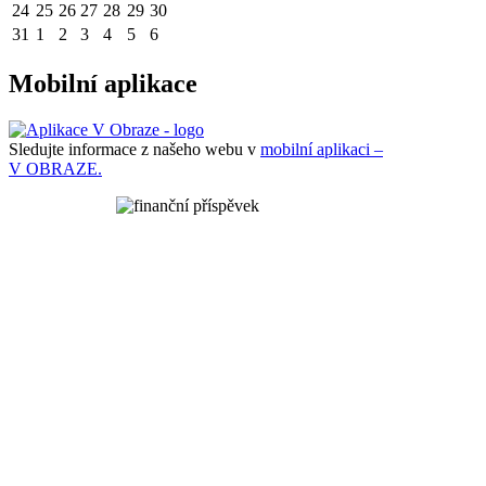
24
25
26
27
28
29
30
31
1
2
3
4
5
6
Mobilní aplikace
Sledujte informace z našeho webu v
mobilní aplikaci –
V OBRAZE.