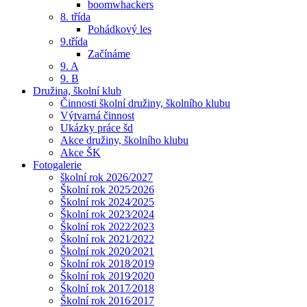
boomwhackers
8. třída
Pohádkový les
9.třída
Začínáme
9. A
9. B
Družina, školní klub
Činnosti školní družiny, školního klubu
Výtvarná činnost
Ukázky práce šd
Akce družiny, školního klubu
Akce ŠK
Fotogalerie
školní rok 2026/2027
Školní rok 2025⁄2026
Školní rok 2024⁄2025
Školní rok 2023⁄2024
Školní rok 2022⁄2023
Školní rok 2021⁄2022
Školní rok 2020⁄2021
Školní rok 2018⁄2019
Školní rok 2019⁄2020
Školní rok 2017⁄2018
Školní rok 2016⁄2017