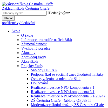
Základní škola
Čestmíra Císaře
Hledaný výraz
Hledat
rozšířené vyhledávání
Škola
O škole
Informace pro rodiče našich žáků
Zájmová činnost
Výchovný poradce
Aktuality
Zpravodaj školy
Akce školy
Projekty školy
Šablony OP JAK
Podpora škol se sociálně znevýhodněnými žáky
Ovoce, zelenina a mléko do škol
Doučování
Realizace investice NPO-komponenta 3.1
Realizace investice NPO-komponenta 3.1
Realizace investice NPO-komponenta 3.1(2024)
ZŠ Čestmíra Císaře - šablony OP Jak II
Modernizace školní družiny ZŠ Čestmíra Císaře