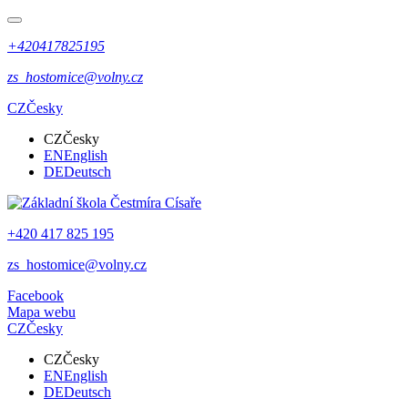
+420417825195
zs_hostomice@volny.cz
CZ
Česky
CZ
Česky
EN
English
DE
Deutsch
+420 417 825 195
zs_hostomice@volny.cz
Facebook
Mapa webu
CZ
Česky
CZ
Česky
EN
English
DE
Deutsch