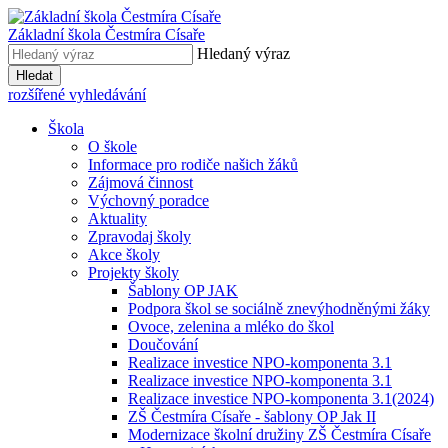
Základní škola
Čestmíra Císaře
Hledaný výraz
Hledat
rozšířené vyhledávání
Škola
O škole
Informace pro rodiče našich žáků
Zájmová činnost
Výchovný poradce
Aktuality
Zpravodaj školy
Akce školy
Projekty školy
Šablony OP JAK
Podpora škol se sociálně znevýhodněnými žáky
Ovoce, zelenina a mléko do škol
Doučování
Realizace investice NPO-komponenta 3.1
Realizace investice NPO-komponenta 3.1
Realizace investice NPO-komponenta 3.1(2024)
ZŠ Čestmíra Císaře - šablony OP Jak II
Modernizace školní družiny ZŠ Čestmíra Císaře