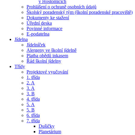
v Hostomicích
Prohlášení o ochraně osobních údajů
Školský poradenský tým (školní poradenské pracoviště)
Dokumenty ke stažení
Úřední deska
Povinné informace
E-podatelna
Jídelna
Jídelníček
Alergeny ve školní jídelně
Platba obědů inkasem
Řád školní jídelny
Třídy
Projektové vyučování
1. třída
2. A
3. A
3. B
4. třída
5. A
5. B
6. třída
7. třída
Dušičky
Planetárium