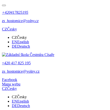
+420417825195
zs_hostomice@volny.cz
CZ
Česky
CZ
Česky
EN
English
DE
Deutsch
+420 417 825 195
zs_hostomice@volny.cz
Facebook
Mapa webu
CZ
Česky
CZ
Česky
EN
English
DE
Deutsch