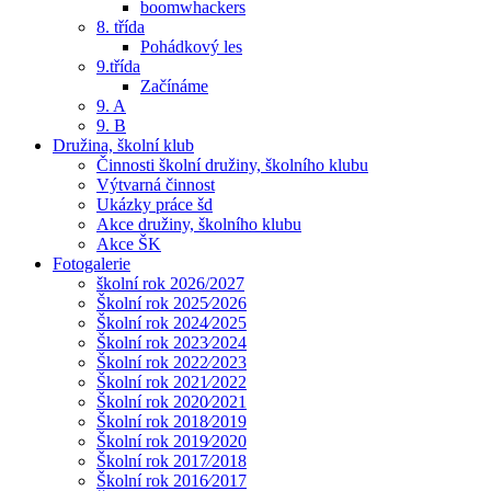
boomwhackers
8. třída
Pohádkový les
9.třída
Začínáme
9. A
9. B
Družina, školní klub
Činnosti školní družiny, školního klubu
Výtvarná činnost
Ukázky práce šd
Akce družiny, školního klubu
Akce ŠK
Fotogalerie
školní rok 2026/2027
Školní rok 2025⁄2026
Školní rok 2024⁄2025
Školní rok 2023⁄2024
Školní rok 2022⁄2023
Školní rok 2021⁄2022
Školní rok 2020⁄2021
Školní rok 2018⁄2019
Školní rok 2019⁄2020
Školní rok 2017⁄2018
Školní rok 2016⁄2017