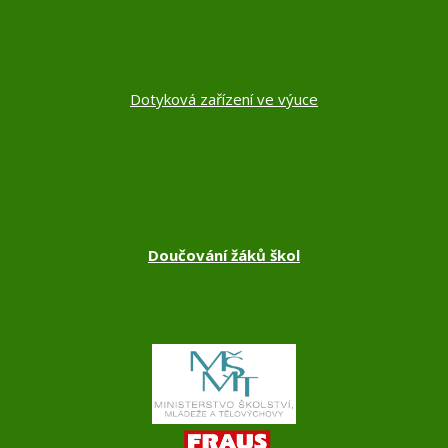
Dotyková zařízení ve výuce
Doučování žáků škol