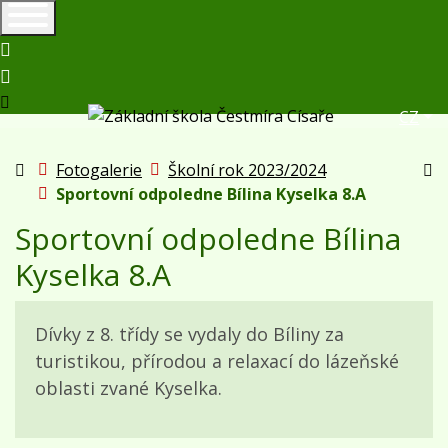
+420417825195
zs_hostomice@volny.cz
Čes
CZ
Úvodní stránka
Fotogalerie
Školní rok 2023/2024
Vy
Sportovní odpoledne Bílina Kyselka 8.A
Sportovní odpoledne Bílina
Kyselka 8.A
Dívky z 8. třídy se vydaly do Bíliny za
turistikou, přírodou a relaxací do lázeňské
oblasti zvané Kyselka.