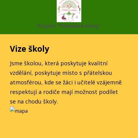
Projekt "Finanční kořeny"
Vize školy
Jsme školou, která poskytuje kvalitní
vzdělání, poskytuje místo s přátelskou
atmosférou, kde se žáci i učitelé vzájemně
respektují a rodiče mají možnost podílet
se na chodu školy.