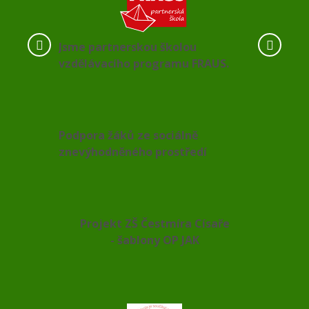
Jsme partnerskou školou
vzdělávacího programu FRAUS.
Podpora žáků ze sociálně
znevýhodněného prostředí
Projekt ZŠ Čestmíra Císaře
- šablony OP JAK