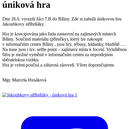
úniková hra
Dne 26.6. vyrazili žáci 7.B do Bíliny. Zde si zahráli únikovou hru
Jakoubkovy stříbrňáky.
Hra je koncipována jako řada zastavení na zajímavých místech
Bíliny. Součástí materiálu (příručky), který lze zakoupit
v informačním centru Bíliny , jsou hry, rébusy, hádanky, bludiště….
Na trase jsou i tzv. selfie point – zajímavá místa k focení. Vyluštěnou
šifru je možné vyměnit v informačním centru za neprodejnou
sběratelskou vizitku.
Hra je velmi poučná a zábavná zároveň. Všem doporučujeme.
Mgr. Marcela Husáková