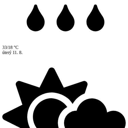
33/18 °C
úterý
11. 8.