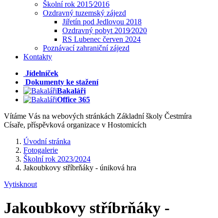
Školní rok 2015⁄2016
Ozdravný tuzemský zájezd
Jiřetín pod Jedlovou 2018
Ozdravný pobyt 2019⁄2020
RS Lubenec červen 2024
Poznávací zahraniční zájezd
Kontakty
Jídelníček
Dokumenty ke stažení
Bakaláři
Office 365
Vítáme Vás na webových stránkách Základní školy Čestmíra
Císaře, příspěvková organizace v Hostomicích
Úvodní stránka
Fotogalerie
Školní rok 2023/2024
Jakoubkovy stříbrňáky - úniková hra
Vytisknout
Jakoubkovy stříbrňáky -