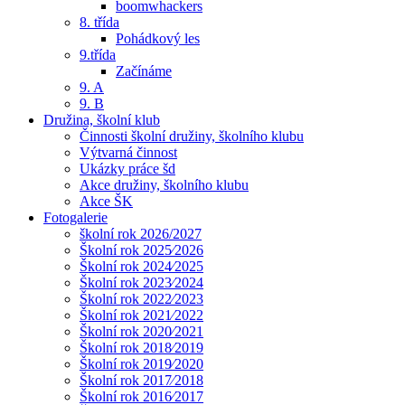
boomwhackers
8. třída
Pohádkový les
9.třída
Začínáme
9. A
9. B
Družina, školní klub
Činnosti školní družiny, školního klubu
Výtvarná činnost
Ukázky práce šd
Akce družiny, školního klubu
Akce ŠK
Fotogalerie
školní rok 2026/2027
Školní rok 2025⁄2026
Školní rok 2024⁄2025
Školní rok 2023⁄2024
Školní rok 2022⁄2023
Školní rok 2021⁄2022
Školní rok 2020⁄2021
Školní rok 2018⁄2019
Školní rok 2019⁄2020
Školní rok 2017⁄2018
Školní rok 2016⁄2017