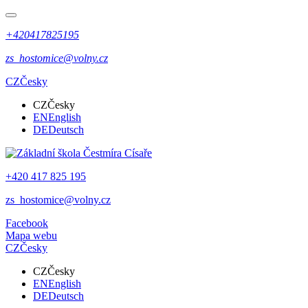
+420417825195
zs_hostomice@volny.cz
CZ
Česky
CZ
Česky
EN
English
DE
Deutsch
+420 417 825 195
zs_hostomice@volny.cz
Facebook
Mapa webu
CZ
Česky
CZ
Česky
EN
English
DE
Deutsch