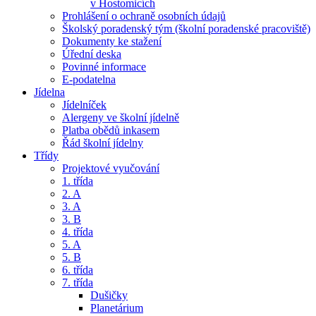
v Hostomicích
Prohlášení o ochraně osobních údajů
Školský poradenský tým (školní poradenské pracoviště)
Dokumenty ke stažení
Úřední deska
Povinné informace
E-podatelna
Jídelna
Jídelníček
Alergeny ve školní jídelně
Platba obědů inkasem
Řád školní jídelny
Třídy
Projektové vyučování
1. třída
2. A
3. A
3. B
4. třída
5. A
5. B
6. třída
7. třída
Dušičky
Planetárium