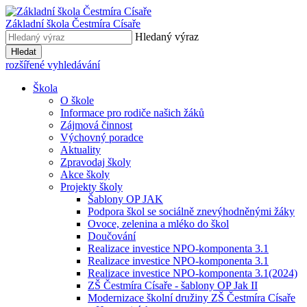
Základní škola
Čestmíra Císaře
Hledaný výraz
Hledat
rozšířené vyhledávání
Škola
O škole
Informace pro rodiče našich žáků
Zájmová činnost
Výchovný poradce
Aktuality
Zpravodaj školy
Akce školy
Projekty školy
Šablony OP JAK
Podpora škol se sociálně znevýhodněnými žáky
Ovoce, zelenina a mléko do škol
Doučování
Realizace investice NPO-komponenta 3.1
Realizace investice NPO-komponenta 3.1
Realizace investice NPO-komponenta 3.1(2024)
ZŠ Čestmíra Císaře - šablony OP Jak II
Modernizace školní družiny ZŠ Čestmíra Císaře