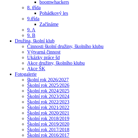
boomwhackers
8. třída
Pohádkový les
9.třída
Začínáme
9. A
9. B
Družina, školní klub
Činnosti školní družiny, školního klubu
Výtvarná činnost
Ukázky práce šd
Akce družiny, školního klubu
Akce ŠK
Fotogalerie
školní rok 2026/2027
Školní rok 2025⁄2026
Školní rok 2024⁄2025
Školní rok 2023⁄2024
Školní rok 2022⁄2023
Školní rok 2021⁄2022
Školní rok 2020⁄2021
Školní rok 2018⁄2019
Školní rok 2019⁄2020
Školní rok 2017⁄2018
Školní rok 2016⁄2017