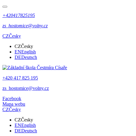
+420417825195
zs_hostomice@volny.cz
CZ
Česky
CZ
Česky
EN
English
DE
Deutsch
+420 417 825 195
zs_hostomice@volny.cz
Facebook
Mapa webu
CZ
Česky
CZ
Česky
EN
English
DE
Deutsch