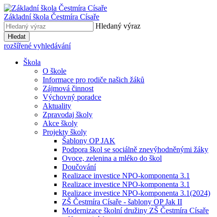
Základní škola
Čestmíra Císaře
Hledaný výraz
Hledat
rozšířené vyhledávání
Škola
O škole
Informace pro rodiče našich žáků
Zájmová činnost
Výchovný poradce
Aktuality
Zpravodaj školy
Akce školy
Projekty školy
Šablony OP JAK
Podpora škol se sociálně znevýhodněnými žáky
Ovoce, zelenina a mléko do škol
Doučování
Realizace investice NPO-komponenta 3.1
Realizace investice NPO-komponenta 3.1
Realizace investice NPO-komponenta 3.1(2024)
ZŠ Čestmíra Císaře - šablony OP Jak II
Modernizace školní družiny ZŠ Čestmíra Císaře