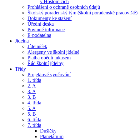
v Hostomicích
Prohlášení o ochraně osobních údajů
Školský poradenský tým (školní poradenské pracoviště)
Dokumenty ke stažení
Úřední deska
Povinné informace
E-podatelna
Jídelna
Jídelníček
Alergeny ve školní jídelně
Platba obědů inkasem
Řád školní jídelny
Třídy
Projektové vyučování
1. třída
2. A
3. A
3. B
4. třída
5. A
5. B
6. třída
7. třída
Dušičky
Planetárium