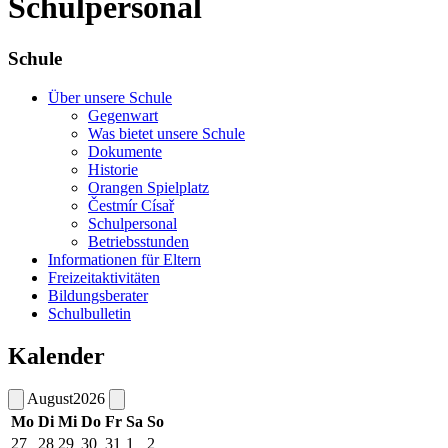
Schulpersonal
Schule
Über unsere Schule
Gegenwart
Was bietet unsere Schule
Dokumente
Historie
Orangen Spielplatz
Čestmír Císař
Schulpersonal
Betriebsstunden
Informationen für Eltern
Freizeitaktivitäten
Bildungsberater
Schulbulletin
Kalender
August
2026
Mo
Di
Mi
Do
Fr
Sa
So
27
28
29
30
31
1
2