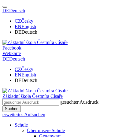
DE
Deutsch
CZ
Česky
EN
English
DE
Deutsch
Facebook
Webkarte
DE
Deutsch
CZ
Česky
EN
English
DE
Deutsch
Základní škola
Čestmíra Císaře
gesuchter Ausdruck
Suchen
erweitertes Aufsuchen
Schule
Über unsere Schule
Gegenwart