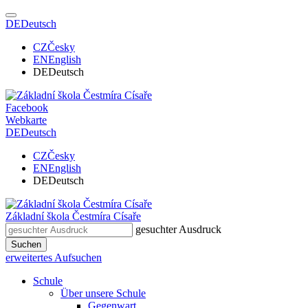
DE
Deutsch
CZ
Česky
EN
English
DE
Deutsch
Facebook
Webkarte
DE
Deutsch
CZ
Česky
EN
English
DE
Deutsch
Základní škola
Čestmíra Císaře
gesuchter Ausdruck
Suchen
erweitertes Aufsuchen
Schule
Über unsere Schule
Gegenwart