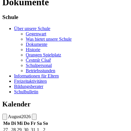
Dokumente
Schule
Über unsere Schule
Gegenwart
Was bietet unsere Schule
Dokumente
Historie
Orangen Spielplatz
Čestmír Císař
Schulpersonal
Betriebsstunden
Informationen für Eltern
Freizeitaktivitäten
Bildungsberater
Schulbulletin
Kalender
August
2026
Mo
Di
Mi
Do
Fr
Sa
So
27
28
29
30
31
1
2