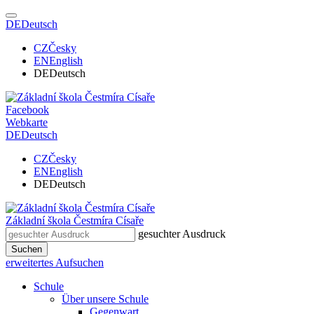
DE
Deutsch
CZ
Česky
EN
English
DE
Deutsch
Facebook
Webkarte
DE
Deutsch
CZ
Česky
EN
English
DE
Deutsch
Základní škola
Čestmíra Císaře
gesuchter Ausdruck
Suchen
erweitertes Aufsuchen
Schule
Über unsere Schule
Gegenwart