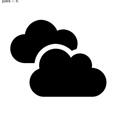
pátek
7. 8.