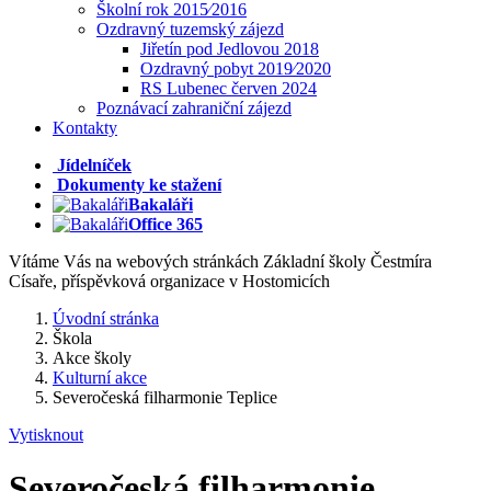
Školní rok 2015⁄2016
Ozdravný tuzemský zájezd
Jiřetín pod Jedlovou 2018
Ozdravný pobyt 2019⁄2020
RS Lubenec červen 2024
Poznávací zahraniční zájezd
Kontakty
Jídelníček
Dokumenty ke stažení
Bakaláři
Office 365
Vítáme Vás na webových stránkách Základní školy Čestmíra
Císaře, příspěvková organizace v Hostomicích
Úvodní stránka
Škola
Akce školy
Kulturní akce
Severočeská filharmonie Teplice
Vytisknout
Severočeská filharmonie