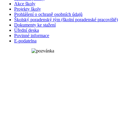
Akce školy
Projekty školy
Prohlášení o ochraně osobních údajů
Školský poradenský tým (školní poradenské pracoviště)
Dokumenty ke stažení
Úřední deska
Povinné informace
E-podatelna