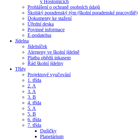
v Hostomicích
Prohlášení o ochraně osobních údajů
Školský poradenský tým (školní poradenské pracoviště)
Dokumenty ke stažení
Úřední deska
Povinné informace
E-podatelna
Jídelna
Jídelníček
Alergeny ve školní jídelně
Platba obědů inkasem
Řád školní jídelny
Třídy
Projektové vyučování
1. třída
2. A
3. A
3. B
4. třída
5. A
5. B
6. třída
7. třída
Dušičky
Planetárium