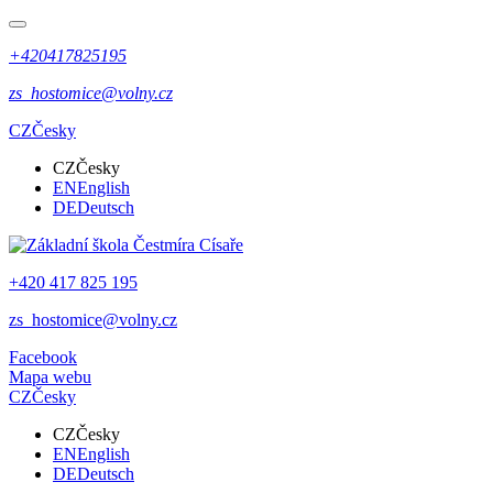
+420417825195
zs_hostomice@volny.cz
CZ
Česky
CZ
Česky
EN
English
DE
Deutsch
+420 417 825 195
zs_hostomice@volny.cz
Facebook
Mapa webu
CZ
Česky
CZ
Česky
EN
English
DE
Deutsch