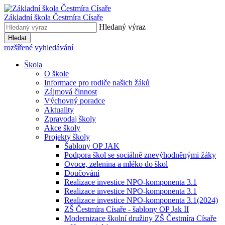
Základní škola
Čestmíra Císaře
Hledaný výraz
Hledat
rozšířené vyhledávání
Škola
O škole
Informace pro rodiče našich žáků
Zájmová činnost
Výchovný poradce
Aktuality
Zpravodaj školy
Akce školy
Projekty školy
Šablony OP JAK
Podpora škol se sociálně znevýhodněnými žáky
Ovoce, zelenina a mléko do škol
Doučování
Realizace investice NPO-komponenta 3.1
Realizace investice NPO-komponenta 3.1
Realizace investice NPO-komponenta 3.1(2024)
ZŠ Čestmíra Císaře - šablony OP Jak II
Modernizace školní družiny ZŠ Čestmíra Císaře