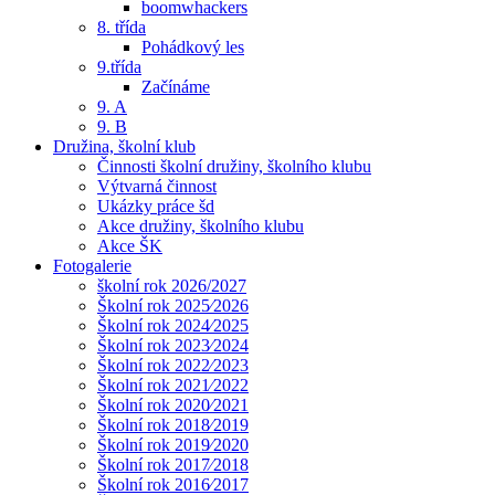
boomwhackers
8. třída
Pohádkový les
9.třída
Začínáme
9. A
9. B
Družina, školní klub
Činnosti školní družiny, školního klubu
Výtvarná činnost
Ukázky práce šd
Akce družiny, školního klubu
Akce ŠK
Fotogalerie
školní rok 2026/2027
Školní rok 2025⁄2026
Školní rok 2024⁄2025
Školní rok 2023⁄2024
Školní rok 2022⁄2023
Školní rok 2021⁄2022
Školní rok 2020⁄2021
Školní rok 2018⁄2019
Školní rok 2019⁄2020
Školní rok 2017⁄2018
Školní rok 2016⁄2017