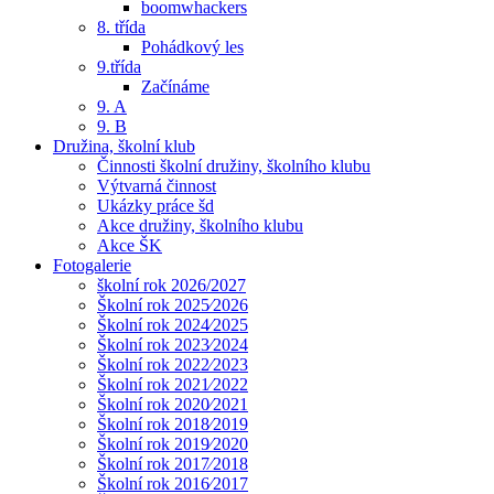
boomwhackers
8. třída
Pohádkový les
9.třída
Začínáme
9. A
9. B
Družina, školní klub
Činnosti školní družiny, školního klubu
Výtvarná činnost
Ukázky práce šd
Akce družiny, školního klubu
Akce ŠK
Fotogalerie
školní rok 2026/2027
Školní rok 2025⁄2026
Školní rok 2024⁄2025
Školní rok 2023⁄2024
Školní rok 2022⁄2023
Školní rok 2021⁄2022
Školní rok 2020⁄2021
Školní rok 2018⁄2019
Školní rok 2019⁄2020
Školní rok 2017⁄2018
Školní rok 2016⁄2017