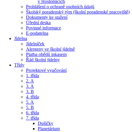
v Hostomicích
Prohlášení o ochraně osobních údajů
Školský poradenský tým (školní poradenské pracoviště)
Dokumenty ke stažení
Úřední deska
Povinné informace
E-podatelna
Jídelna
Jídelníček
Alergeny ve školní jídelně
Platba obědů inkasem
Řád školní jídelny
Třídy
Projektové vyučování
1. třída
2. A
3. A
3. B
4. třída
5. A
5. B
6. třída
7. třída
Dušičky
Planetárium