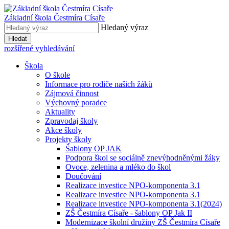
Základní škola
Čestmíra Císaře
Hledaný výraz
Hledat
rozšířené vyhledávání
Škola
O škole
Informace pro rodiče našich žáků
Zájmová činnost
Výchovný poradce
Aktuality
Zpravodaj školy
Akce školy
Projekty školy
Šablony OP JAK
Podpora škol se sociálně znevýhodněnými žáky
Ovoce, zelenina a mléko do škol
Doučování
Realizace investice NPO-komponenta 3.1
Realizace investice NPO-komponenta 3.1
Realizace investice NPO-komponenta 3.1(2024)
ZŠ Čestmíra Císaře - šablony OP Jak II
Modernizace školní družiny ZŠ Čestmíra Císaře