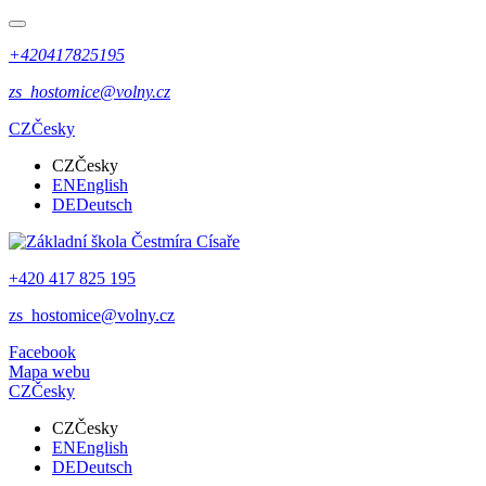
+420417825195
zs_hostomice@volny.cz
CZ
Česky
CZ
Česky
EN
English
DE
Deutsch
+420 417 825 195
zs_hostomice@volny.cz
Facebook
Mapa webu
CZ
Česky
CZ
Česky
EN
English
DE
Deutsch