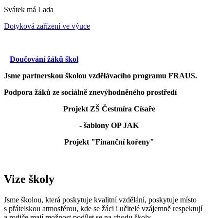
Svátek má
Lada
Dotyková zařízení ve výuce
Doučování žáků škol
Jsme partnerskou školou vzdělávacího programu FRAUS.
Podpora žáků ze sociálně znevýhodněného prostředí
Projekt ZŠ Čestmíra Císaře
- šablony OP JAK
Projekt "Finanční kořeny"
Vize školy
Jsme školou, která poskytuje kvalitní vzdělání, poskytuje místo
s přátelskou atmosférou, kde se žáci i učitelé vzájemně respektují
a rodiče mají možnost podílet se na chodu školy.