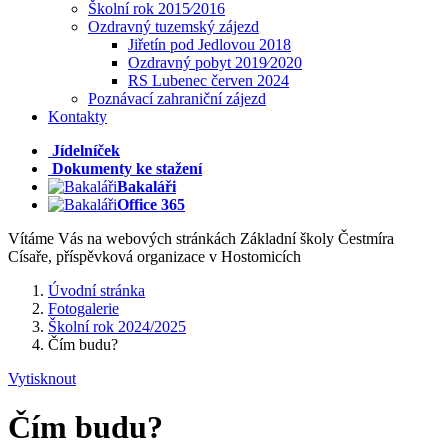
Školní rok 2015⁄2016
Ozdravný tuzemský zájezd
Jiřetín pod Jedlovou 2018
Ozdravný pobyt 2019⁄2020
RS Lubenec červen 2024
Poznávací zahraniční zájezd
Kontakty
Jídelníček
Dokumenty ke stažení
Bakaláři
Office 365
Vítáme Vás na webových stránkách Základní školy Čestmíra
Císaře, příspěvková organizace v Hostomicích
Úvodní stránka
Fotogalerie
Školní rok 2024/2025
Čím budu?
Vytisknout
Čím budu?