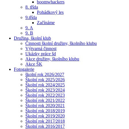
boomwhackers
8. třída
Pohádkový les
9.třída
Začínáme
9. A
9. B
Družina, školní klub
Činnosti školní družiny, školního klubu
Výtvarná činnost
Ukázky práce šd
Akce družiny, školního klubu
Akce ŠK
Fotogalerie
školní rok 2026/2027
Školní rok 2025⁄2026
Školní rok 2024⁄2025
Školní rok 2023⁄2024
Školní rok 2022⁄2023
Školní rok 2021⁄2022
Školní rok 2020⁄2021
Školní rok 2018⁄2019
Školní rok 2019⁄2020
Školní rok 2017⁄2018
Školní rok 2016⁄2017