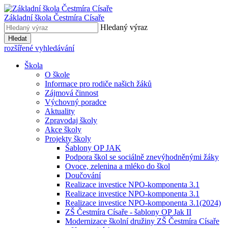
Základní škola
Čestmíra Císaře
Hledaný výraz
Hledat
rozšířené vyhledávání
Škola
O škole
Informace pro rodiče našich žáků
Zájmová činnost
Výchovný poradce
Aktuality
Zpravodaj školy
Akce školy
Projekty školy
Šablony OP JAK
Podpora škol se sociálně znevýhodněnými žáky
Ovoce, zelenina a mléko do škol
Doučování
Realizace investice NPO-komponenta 3.1
Realizace investice NPO-komponenta 3.1
Realizace investice NPO-komponenta 3.1(2024)
ZŠ Čestmíra Císaře - šablony OP Jak II
Modernizace školní družiny ZŠ Čestmíra Císaře