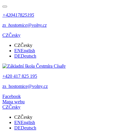
+420417825195
zs_hostomice@volny.cz
CZ
Česky
CZ
Česky
EN
English
DE
Deutsch
+420 417 825 195
zs_hostomice@volny.cz
Facebook
Mapa webu
CZ
Česky
CZ
Česky
EN
English
DE
Deutsch