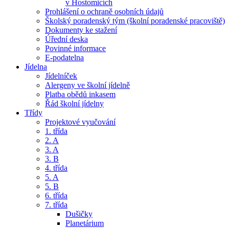
v Hostomicích
Prohlášení o ochraně osobních údajů
Školský poradenský tým (školní poradenské pracoviště)
Dokumenty ke stažení
Úřední deska
Povinné informace
E-podatelna
Jídelna
Jídelníček
Alergeny ve školní jídelně
Platba obědů inkasem
Řád školní jídelny
Třídy
Projektové vyučování
1. třída
2. A
3. A
3. B
4. třída
5. A
5. B
6. třída
7. třída
Dušičky
Planetárium