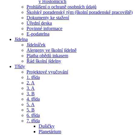
v Hostomicích
Prohlášení o ochraně osobních údajů
Školský poradenský tým (školní poradenské pracoviště)
Dokumenty ke stažení
Úřední deska
Povinné informace
E-podatelna
Jídelna
Jídelníček
Alergeny ve školní jídelně
Platba obědů inkasem
Řád školní jídelny
Třídy
Projektové vyučování
1. třída
2. A
3. A
3. B
4. třída
5. A
5. B
6. třída
7. třída
Dušičky
Planetárium