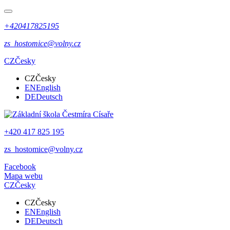
+420417825195
zs_hostomice@volny.cz
CZ
Česky
CZ
Česky
EN
English
DE
Deutsch
+420 417 825 195
zs_hostomice@volny.cz
Facebook
Mapa webu
CZ
Česky
CZ
Česky
EN
English
DE
Deutsch