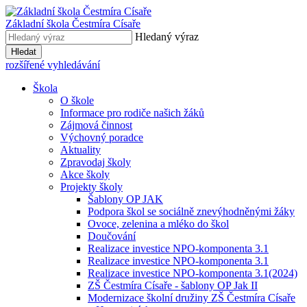
Základní škola
Čestmíra Císaře
Hledaný výraz
Hledat
rozšířené vyhledávání
Škola
O škole
Informace pro rodiče našich žáků
Zájmová činnost
Výchovný poradce
Aktuality
Zpravodaj školy
Akce školy
Projekty školy
Šablony OP JAK
Podpora škol se sociálně znevýhodněnými žáky
Ovoce, zelenina a mléko do škol
Doučování
Realizace investice NPO-komponenta 3.1
Realizace investice NPO-komponenta 3.1
Realizace investice NPO-komponenta 3.1(2024)
ZŠ Čestmíra Císaře - šablony OP Jak II
Modernizace školní družiny ZŠ Čestmíra Císaře