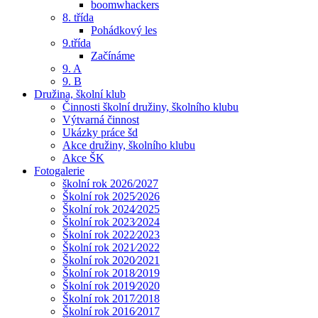
boomwhackers
8. třída
Pohádkový les
9.třída
Začínáme
9. A
9. B
Družina, školní klub
Činnosti školní družiny, školního klubu
Výtvarná činnost
Ukázky práce šd
Akce družiny, školního klubu
Akce ŠK
Fotogalerie
školní rok 2026/2027
Školní rok 2025⁄2026
Školní rok 2024⁄2025
Školní rok 2023⁄2024
Školní rok 2022⁄2023
Školní rok 2021⁄2022
Školní rok 2020⁄2021
Školní rok 2018⁄2019
Školní rok 2019⁄2020
Školní rok 2017⁄2018
Školní rok 2016⁄2017