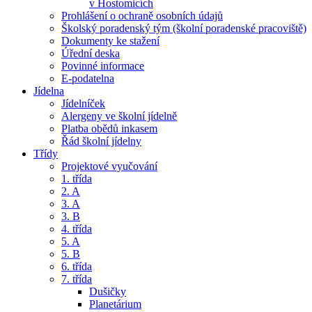
v Hostomicích
Prohlášení o ochraně osobních údajů
Školský poradenský tým (školní poradenské pracoviště)
Dokumenty ke stažení
Úřední deska
Povinné informace
E-podatelna
Jídelna
Jídelníček
Alergeny ve školní jídelně
Platba obědů inkasem
Řád školní jídelny
Třídy
Projektové vyučování
1. třída
2. A
3. A
3. B
4. třída
5. A
5. B
6. třída
7. třída
Dušičky
Planetárium