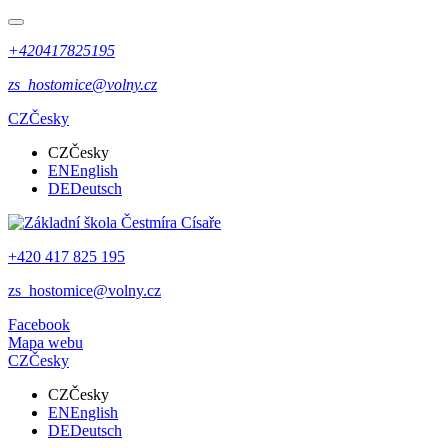
+420417825195
zs_hostomice@volny.cz
CZ
Česky
CZ
Česky
EN
English
DE
Deutsch
+420 417 825 195
zs_hostomice@volny.cz
Facebook
Mapa webu
CZ
Česky
CZ
Česky
EN
English
DE
Deutsch