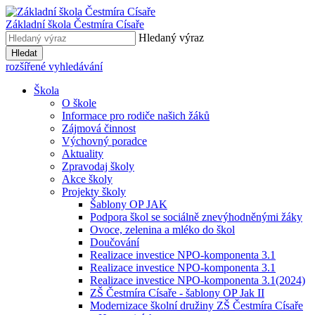
Základní škola
Čestmíra Císaře
Hledaný výraz
Hledat
rozšířené vyhledávání
Škola
O škole
Informace pro rodiče našich žáků
Zájmová činnost
Výchovný poradce
Aktuality
Zpravodaj školy
Akce školy
Projekty školy
Šablony OP JAK
Podpora škol se sociálně znevýhodněnými žáky
Ovoce, zelenina a mléko do škol
Doučování
Realizace investice NPO-komponenta 3.1
Realizace investice NPO-komponenta 3.1
Realizace investice NPO-komponenta 3.1(2024)
ZŠ Čestmíra Císaře - šablony OP Jak II
Modernizace školní družiny ZŠ Čestmíra Císaře