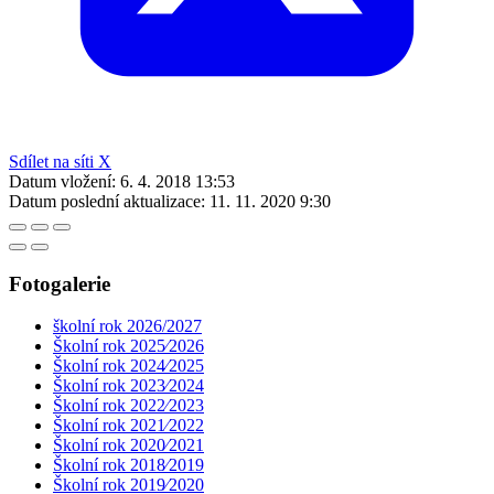
Sdílet na síti X
Datum vložení:
6. 4. 2018 13:53
Datum poslední aktualizace:
11. 11. 2020 9:30
Fotogalerie
školní rok 2026/2027
Školní rok 2025⁄2026
Školní rok 2024⁄2025
Školní rok 2023⁄2024
Školní rok 2022⁄2023
Školní rok 2021⁄2022
Školní rok 2020⁄2021
Školní rok 2018⁄2019
Školní rok 2019⁄2020