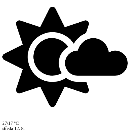
27/17 °C
středa
12. 8.