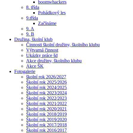
boomwhackers
8. třída
Pohádkový les
9.třída
Začínáme
9. A
9. B
Družina, školní klub
Činnosti školní družiny, školního klubu
Výtvarná činnost
Ukázky práce šd
Akce družiny, školního klubu
Akce ŠK
Fotogalerie
školní rok 2026/2027
Školní rok 2025⁄2026
Školní rok 2024⁄2025
Školní rok 2023⁄2024
Školní rok 2022⁄2023
Školní rok 2021⁄2022
Školní rok 2020⁄2021
Školní rok 2018⁄2019
Školní rok 2019⁄2020
Školní rok 2017⁄2018
Školní rok 2016⁄2017