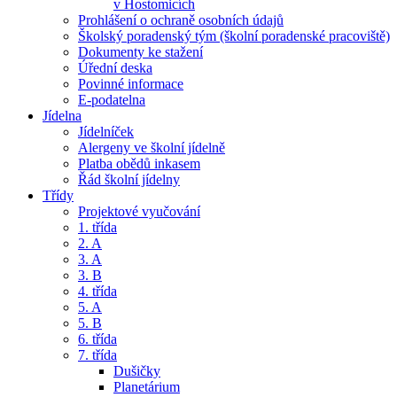
v Hostomicích
Prohlášení o ochraně osobních údajů
Školský poradenský tým (školní poradenské pracoviště)
Dokumenty ke stažení
Úřední deska
Povinné informace
E-podatelna
Jídelna
Jídelníček
Alergeny ve školní jídelně
Platba obědů inkasem
Řád školní jídelny
Třídy
Projektové vyučování
1. třída
2. A
3. A
3. B
4. třída
5. A
5. B
6. třída
7. třída
Dušičky
Planetárium