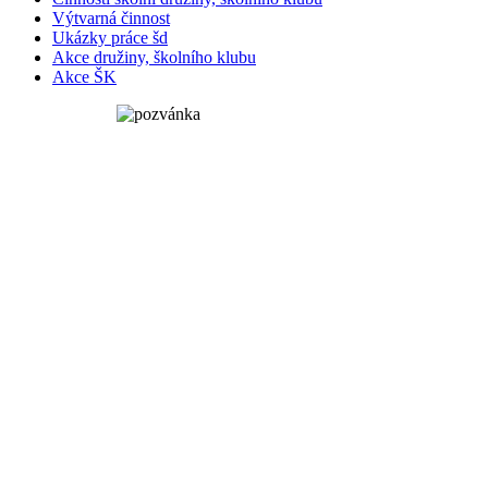
Výtvarná činnost
Ukázky práce šd
Akce družiny, školního klubu
Akce ŠK