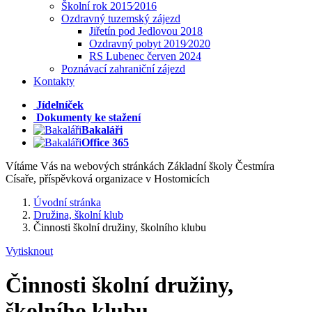
Školní rok 2015⁄2016
Ozdravný tuzemský zájezd
Jiřetín pod Jedlovou 2018
Ozdravný pobyt 2019⁄2020
RS Lubenec červen 2024
Poznávací zahraniční zájezd
Kontakty
Jídelníček
Dokumenty ke stažení
Bakaláři
Office 365
Vítáme Vás na webových stránkách Základní školy Čestmíra
Císaře, příspěvková organizace v Hostomicích
Úvodní stránka
Družina, školní klub
Činnosti školní družiny, školního klubu
Vytisknout
Činnosti školní družiny,
školního klubu