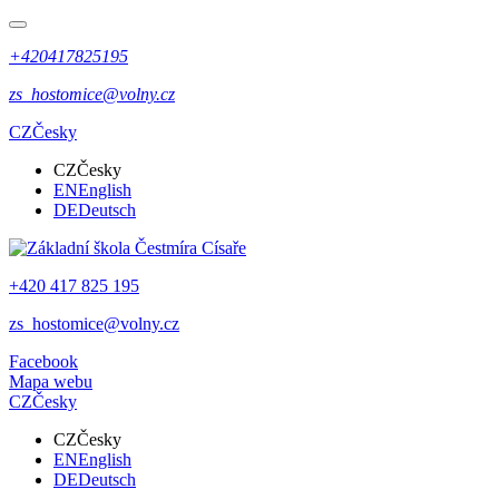
+420417825195
zs_hostomice@volny.cz
CZ
Česky
CZ
Česky
EN
English
DE
Deutsch
+420 417 825 195
zs_hostomice@volny.cz
Facebook
Mapa webu
CZ
Česky
CZ
Česky
EN
English
DE
Deutsch