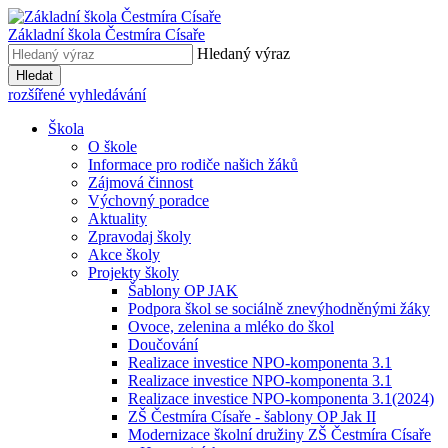
Základní škola
Čestmíra Císaře
Hledaný výraz
Hledat
rozšířené vyhledávání
Škola
O škole
Informace pro rodiče našich žáků
Zájmová činnost
Výchovný poradce
Aktuality
Zpravodaj školy
Akce školy
Projekty školy
Šablony OP JAK
Podpora škol se sociálně znevýhodněnými žáky
Ovoce, zelenina a mléko do škol
Doučování
Realizace investice NPO-komponenta 3.1
Realizace investice NPO-komponenta 3.1
Realizace investice NPO-komponenta 3.1(2024)
ZŠ Čestmíra Císaře - šablony OP Jak II
Modernizace školní družiny ZŠ Čestmíra Císaře