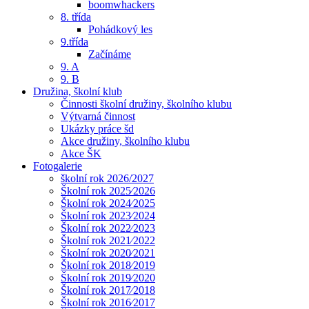
boomwhackers
8. třída
Pohádkový les
9.třída
Začínáme
9. A
9. B
Družina, školní klub
Činnosti školní družiny, školního klubu
Výtvarná činnost
Ukázky práce šd
Akce družiny, školního klubu
Akce ŠK
Fotogalerie
školní rok 2026/2027
Školní rok 2025⁄2026
Školní rok 2024⁄2025
Školní rok 2023⁄2024
Školní rok 2022⁄2023
Školní rok 2021⁄2022
Školní rok 2020⁄2021
Školní rok 2018⁄2019
Školní rok 2019⁄2020
Školní rok 2017⁄2018
Školní rok 2016⁄2017