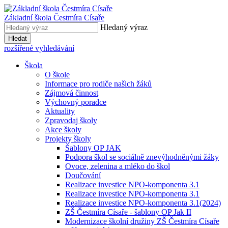
Základní škola
Čestmíra Císaře
Hledaný výraz
Hledat
rozšířené vyhledávání
Škola
O škole
Informace pro rodiče našich žáků
Zájmová činnost
Výchovný poradce
Aktuality
Zpravodaj školy
Akce školy
Projekty školy
Šablony OP JAK
Podpora škol se sociálně znevýhodněnými žáky
Ovoce, zelenina a mléko do škol
Doučování
Realizace investice NPO-komponenta 3.1
Realizace investice NPO-komponenta 3.1
Realizace investice NPO-komponenta 3.1(2024)
ZŠ Čestmíra Císaře - šablony OP Jak II
Modernizace školní družiny ZŠ Čestmíra Císaře