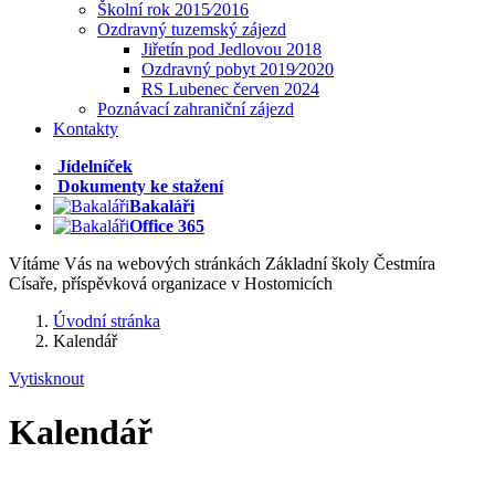
Školní rok 2015⁄2016
Ozdravný tuzemský zájezd
Jiřetín pod Jedlovou 2018
Ozdravný pobyt 2019⁄2020
RS Lubenec červen 2024
Poznávací zahraniční zájezd
Kontakty
Jídelníček
Dokumenty ke stažení
Bakaláři
Office 365
Vítáme Vás na webových stránkách Základní školy Čestmíra
Císaře, příspěvková organizace v Hostomicích
Úvodní stránka
Kalendář
Vytisknout
Kalendář