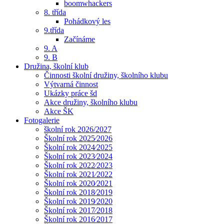
boomwhackers
8. třída
Pohádkový les
9.třída
Začínáme
9. A
9. B
Družina, školní klub
Činnosti školní družiny, školního klubu
Výtvarná činnost
Ukázky práce šd
Akce družiny, školního klubu
Akce ŠK
Fotogalerie
školní rok 2026/2027
Školní rok 2025⁄2026
Školní rok 2024⁄2025
Školní rok 2023⁄2024
Školní rok 2022⁄2023
Školní rok 2021⁄2022
Školní rok 2020⁄2021
Školní rok 2018⁄2019
Školní rok 2019⁄2020
Školní rok 2017⁄2018
Školní rok 2016⁄2017