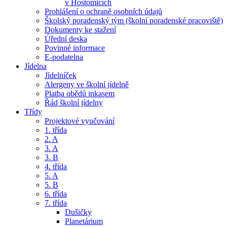
v Hostomicích
Prohlášení o ochraně osobních údajů
Školský poradenský tým (školní poradenské pracoviště)
Dokumenty ke stažení
Úřední deska
Povinné informace
E-podatelna
Jídelna
Jídelníček
Alergeny ve školní jídelně
Platba obědů inkasem
Řád školní jídelny
Třídy
Projektové vyučování
1. třída
2. A
3. A
3. B
4. třída
5. A
5. B
6. třída
7. třída
Dušičky
Planetárium