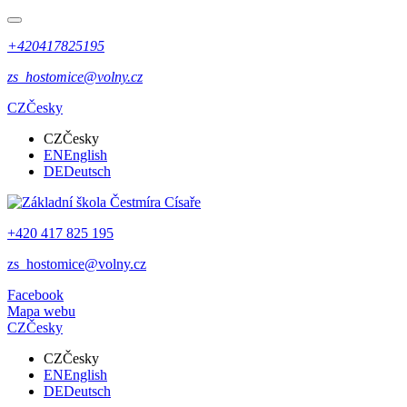
+420417825195
zs_hostomice@volny.cz
CZ
Česky
CZ
Česky
EN
English
DE
Deutsch
+420 417 825 195
zs_hostomice@volny.cz
Facebook
Mapa webu
CZ
Česky
CZ
Česky
EN
English
DE
Deutsch