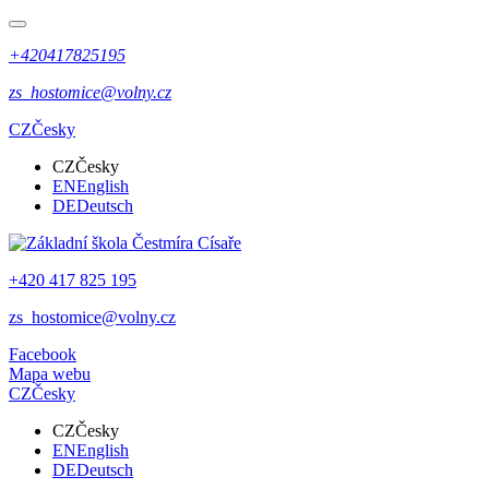
+420417825195
zs_hostomice@volny.cz
CZ
Česky
CZ
Česky
EN
English
DE
Deutsch
+420 417 825 195
zs_hostomice@volny.cz
Facebook
Mapa webu
CZ
Česky
CZ
Česky
EN
English
DE
Deutsch