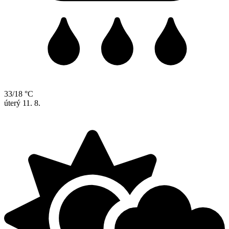
33/18 °C
úterý
11. 8.