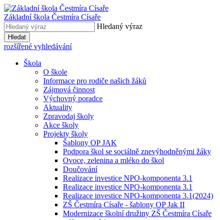
Základní škola
Čestmíra Císaře
Hledaný výraz
Hledat
rozšířené vyhledávání
Škola
O škole
Informace pro rodiče našich žáků
Zájmová činnost
Výchovný poradce
Aktuality
Zpravodaj školy
Akce školy
Projekty školy
Šablony OP JAK
Podpora škol se sociálně znevýhodněnými žáky
Ovoce, zelenina a mléko do škol
Doučování
Realizace investice NPO-komponenta 3.1
Realizace investice NPO-komponenta 3.1
Realizace investice NPO-komponenta 3.1(2024)
ZŠ Čestmíra Císaře - šablony OP Jak II
Modernizace školní družiny ZŠ Čestmíra Císaře