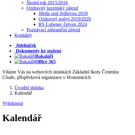
Školní rok 2015⁄2016
Ozdravný tuzemský zájezd
Jiřetín pod Jedlovou 2018
Ozdravný pobyt 2019⁄2020
RS Lubenec červen 2024
Poznávací zahraniční zájezd
Kontakty
Jídelníček
Dokumenty ke stažení
Bakaláři
Office 365
Vítáme Vás na webových stránkách Základní školy Čestmíra
Císaře, příspěvková organizace v Hostomicích
Úvodní stránka
Kalendář
Vytisknout
Kalendář