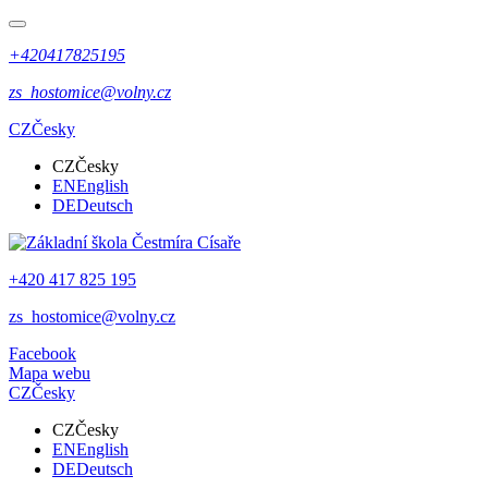
+420417825195
zs_hostomice@volny.cz
CZ
Česky
CZ
Česky
EN
English
DE
Deutsch
+420 417 825 195
zs_hostomice@volny.cz
Facebook
Mapa webu
CZ
Česky
CZ
Česky
EN
English
DE
Deutsch