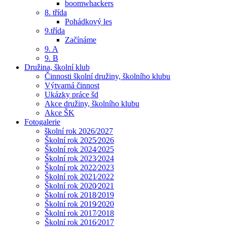
boomwhackers
8. třída
Pohádkový les
9.třída
Začínáme
9. A
9. B
Družina, školní klub
Činnosti školní družiny, školního klubu
Výtvarná činnost
Ukázky práce šd
Akce družiny, školního klubu
Akce ŠK
Fotogalerie
školní rok 2026/2027
Školní rok 2025⁄2026
Školní rok 2024⁄2025
Školní rok 2023⁄2024
Školní rok 2022⁄2023
Školní rok 2021⁄2022
Školní rok 2020⁄2021
Školní rok 2018⁄2019
Školní rok 2019⁄2020
Školní rok 2017⁄2018
Školní rok 2016⁄2017