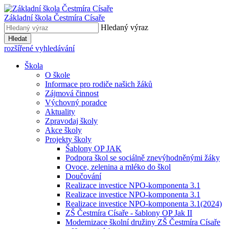
Základní škola
Čestmíra Císaře
Hledaný výraz
Hledat
rozšířené vyhledávání
Škola
O škole
Informace pro rodiče našich žáků
Zájmová činnost
Výchovný poradce
Aktuality
Zpravodaj školy
Akce školy
Projekty školy
Šablony OP JAK
Podpora škol se sociálně znevýhodněnými žáky
Ovoce, zelenina a mléko do škol
Doučování
Realizace investice NPO-komponenta 3.1
Realizace investice NPO-komponenta 3.1
Realizace investice NPO-komponenta 3.1(2024)
ZŠ Čestmíra Císaře - šablony OP Jak II
Modernizace školní družiny ZŠ Čestmíra Císaře