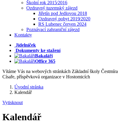
Školní rok 2015⁄2016
Ozdravný tuzemský zájezd
Jiřetín pod Jedlovou 2018
Ozdravný pobyt 2019⁄2020
RS Lubenec červen 2024
Poznávací zahraniční zájezd
Kontakty
Jídelníček
Dokumenty ke stažení
Bakaláři
Office 365
Vítáme Vás na webových stránkách Základní školy Čestmíra
Císaře, příspěvková organizace v Hostomicích
Úvodní stránka
Kalendář
Vytisknout
Kalendář