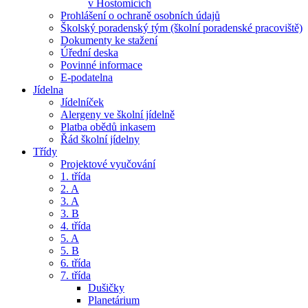
v Hostomicích
Prohlášení o ochraně osobních údajů
Školský poradenský tým (školní poradenské pracoviště)
Dokumenty ke stažení
Úřední deska
Povinné informace
E-podatelna
Jídelna
Jídelníček
Alergeny ve školní jídelně
Platba obědů inkasem
Řád školní jídelny
Třídy
Projektové vyučování
1. třída
2. A
3. A
3. B
4. třída
5. A
5. B
6. třída
7. třída
Dušičky
Planetárium