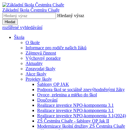
Základní škola
Čestmíra Císaře
Hledaný výraz
Hledat
rozšířené vyhledávání
Škola
O škole
Informace pro rodiče našich žáků
Zájmová činnost
Výchovný poradce
Aktuality
Zpravodaj školy
Akce školy
Projekty školy
Šablony OP JAK
Podpora škol se sociálně znevýhodněnými žáky
Ovoce, zelenina a mléko do škol
Doučování
Realizace investice NPO-komponenta 3.1
Realizace investice NPO-komponenta 3.1
Realizace investice NPO-komponenta 3.1(2024)
ZŠ Čestmíra Císaře - šablony OP Jak II
Modernizace školní družiny ZŠ Čestmíra Císaře