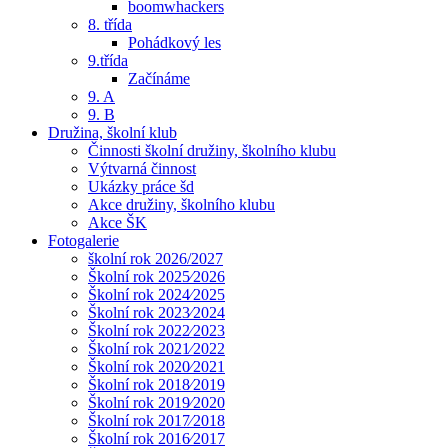
boomwhackers
8. třída
Pohádkový les
9.třída
Začínáme
9. A
9. B
Družina, školní klub
Činnosti školní družiny, školního klubu
Výtvarná činnost
Ukázky práce šd
Akce družiny, školního klubu
Akce ŠK
Fotogalerie
školní rok 2026/2027
Školní rok 2025⁄2026
Školní rok 2024⁄2025
Školní rok 2023⁄2024
Školní rok 2022⁄2023
Školní rok 2021⁄2022
Školní rok 2020⁄2021
Školní rok 2018⁄2019
Školní rok 2019⁄2020
Školní rok 2017⁄2018
Školní rok 2016⁄2017