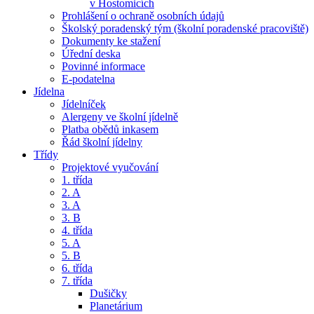
v Hostomicích
Prohlášení o ochraně osobních údajů
Školský poradenský tým (školní poradenské pracoviště)
Dokumenty ke stažení
Úřední deska
Povinné informace
E-podatelna
Jídelna
Jídelníček
Alergeny ve školní jídelně
Platba obědů inkasem
Řád školní jídelny
Třídy
Projektové vyučování
1. třída
2. A
3. A
3. B
4. třída
5. A
5. B
6. třída
7. třída
Dušičky
Planetárium