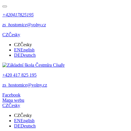
+420417825195
zs_hostomice@volny.cz
CZ
Česky
CZ
Česky
EN
English
DE
Deutsch
+420 417 825 195
zs_hostomice@volny.cz
Facebook
Mapa webu
CZ
Česky
CZ
Česky
EN
English
DE
Deutsch