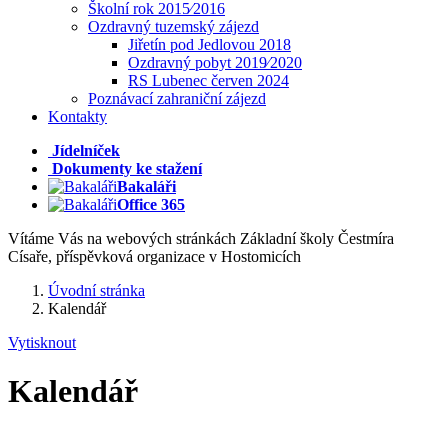
Školní rok 2015⁄2016
Ozdravný tuzemský zájezd
Jiřetín pod Jedlovou 2018
Ozdravný pobyt 2019⁄2020
RS Lubenec červen 2024
Poznávací zahraniční zájezd
Kontakty
Jídelníček
Dokumenty ke stažení
Bakaláři
Office 365
Vítáme Vás na webových stránkách Základní školy Čestmíra
Císaře, příspěvková organizace v Hostomicích
Úvodní stránka
Kalendář
Vytisknout
Kalendář